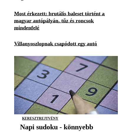
Most érkezett: brutális baleset történt a
magyar autópályán, tűz és roncsok
mindenfelé
Villanyoszlopnak csapódott egy autó
KERESZTREJTVÉNY
Napi sudoku - könnyebb