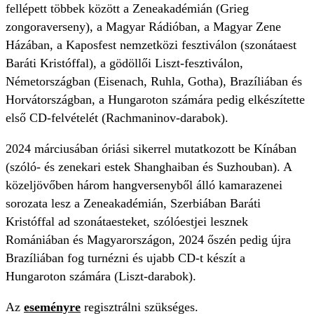
fellépett többek között a Zeneakadémián (Grieg
zongoraverseny), a Magyar Rádióban, a Magyar Zene
Házában, a Kaposfest nemzetközi fesztiválon (szonátaest
Baráti Kristóffal), a gödöllői Liszt-fesztiválon,
Németországban (Eisenach, Ruhla, Gotha), Brazíliában és
Horvátországban, a Hungaroton számára pedig elkészítette
első CD-felvételét (Rachmaninov-darabok).
2024 márciusában óriási sikerrel mutatkozott be Kínában
(szóló- és zenekari estek Shanghaiban és Suzhouban). A
közeljövőben három hangversenyből álló kamarazenei
sorozata lesz a Zeneakadémián, Szerbiában Baráti
Kristóffal ad szonátaesteket, szólóestjei lesznek
Romániában és Magyarországon, 2024 őszén pedig újra
Brazíliában fog turnézni és ujabb CD-t készít a
Hungaroton számára (Liszt-darabok).
Az
eseményre
regisztrálni szükséges.