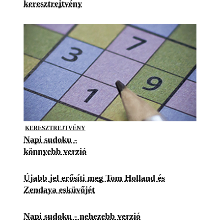
keresztrejtvény
KERESZTREJTVÉNY
Napi sudoku -
könnyebb verzió
Újabb jel erősíti meg Tom Holland és
Zendaya esküvőjét
Napi sudoku - nehezebb verzió