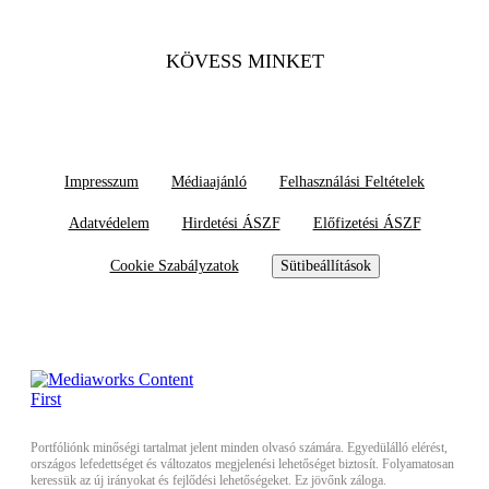
KÖVESS MINKET
Impresszum
Médiaajánló
Felhasználási Feltételek
Adatvédelem
Hirdetési ÁSZF
Előfizetési ÁSZF
Cookie Szabályzatok
Sütibeállítások
Portfóliónk minőségi tartalmat jelent minden olvasó számára. Egyedülálló elérést,
országos lefedettséget és változatos megjelenési lehetőséget biztosít. Folyamatosan
keressük az új irányokat és fejlődési lehetőségeket. Ez jövőnk záloga.