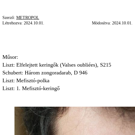
Szerző:
METROPOL
Létrehozva:
2024.10.01.
Módosítva:
2024.10.01.
MAGYAR VALENTIN
PROGRAM
ZONGORAEST
Műsor:
Liszt: Elfelejtett keringők (Valses oubliées), S215
Schubert: Három zongoradarab, D 946
Liszt: Mefisztó-polka
Liszt: 1. Mefisztó-keringő