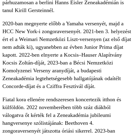
párhuzamosan a berlini Hanns Eisler Zeneakadémián is
tanul Kirill Gersteinnél.
2020-ban megnyerte előbb a Yamaha versenyét, majd a
HCC New York-i zongoraversenyét. 2021-ben 3. helyezést
ért el a Weimari Nemzetközi Liszt-versenyen (az első díjat
nem adták ki), ugyanebben az évben Junior Prima díjat
kapott. 2022-ben elnyerte a Kocsis–Hauser Alapítvány
Kocsis Zoltán-díját, 2023-ban a Bécsi Nemzetközi
Komolyzenei Verseny aranydíját, a budapesti
Zeneakadémia legtehetségesebb hallgatójának odaítélt
Concorde-díjat és a Cziffra Fesztivál díját.
Fiatal kora ellenére rendszeresen koncertezik itthon és
külföldön. 2022 novemberében több száz diákból
válogatva őt kérték fel a Zeneakadémia jubileumi
hangversenye szólistájának: Beethoven 4.
zongoraversenyét játszotta óriási sikerrel. 2023-ban