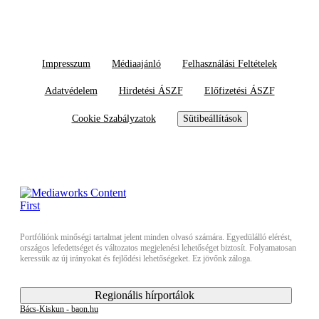
Impresszum
Médiaajánló
Felhasználási Feltételek
Adatvédelem
Hirdetési ÁSZF
Előfizetési ÁSZF
Cookie Szabályzatok
Sütibeállítások
Portfóliónk minőségi tartalmat jelent minden olvasó számára. Egyedülálló elérést,
országos lefedettséget és változatos megjelenési lehetőséget biztosít. Folyamatosan
keressük az új irányokat és fejlődési lehetőségeket. Ez jövőnk záloga.
Regionális hírportálok
Bács-Kiskun - baon.hu