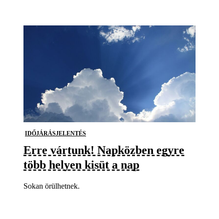
IDŐJÁRÁSJELENTÉS
Erre vártunk! Napközben egyre
több helyen kisüt a nap
Sokan örülhetnek.