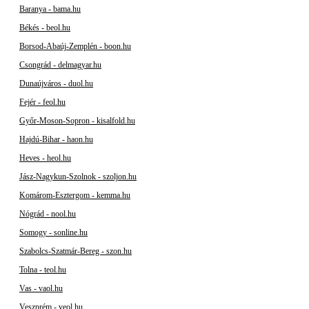
Baranya - bama.hu
Békés - beol.hu
Borsod-Abaúj-Zemplén - boon.hu
Csongrád - delmagyar.hu
Dunaújváros - duol.hu
Fejér - feol.hu
Győr-Moson-Sopron - kisalfold.hu
Hajdú-Bihar - haon.hu
Heves - heol.hu
Jász-Nagykun-Szolnok - szoljon.hu
Komárom-Esztergom - kemma.hu
Nógrád - nool.hu
Somogy - sonline.hu
Szabolcs-Szatmár-Bereg - szon.hu
Tolna - teol.hu
Vas - vaol.hu
Veszprém - veol.hu