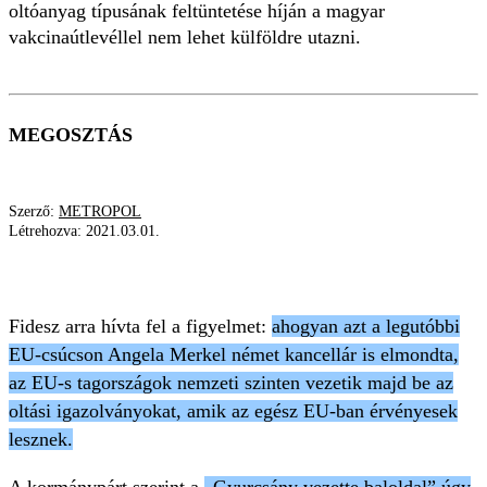
oltóanyag típusának feltüntetése híján a magyar
vakcinaútlevéllel nem lehet külföldre utazni.
MEGOSZTÁS
Szerző:
METROPOL
Létrehozva:
2021.03.01.
BALOLDALI "VÉDEKEZÉS"
Fidesz arra hívta fel a figyelmet:
ahogyan azt a legutóbbi
EU-csúcson Angela Merkel német kancellár is elmondta,
az EU-s tagországok nemzeti szinten vezetik majd be az
oltási igazolványokat, amik az egész EU-ban érvényesek
lesznek.