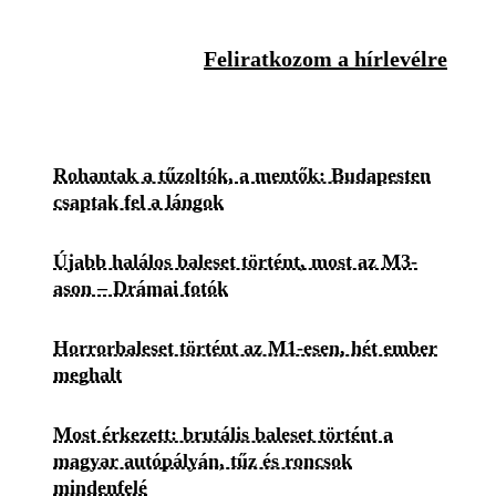
Feliratkozom a hírlevélre
Rohantak a tűzoltók, a mentők: Budapesten
csaptak fel a lángok
Újabb halálos baleset történt, most az M3-
ason – Drámai fotók
Horrorbaleset történt az M1-esen, hét ember
meghalt
Most érkezett: brutális baleset történt a
magyar autópályán, tűz és roncsok
mindenfelé