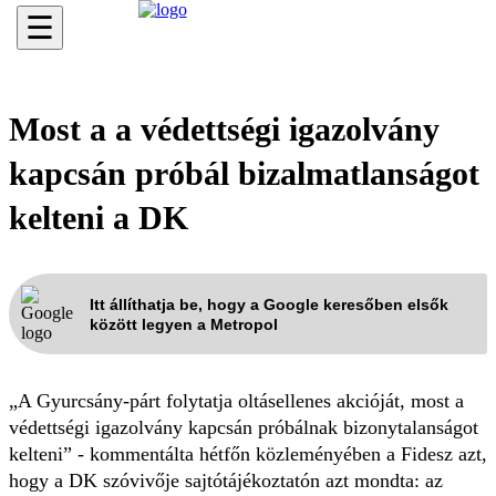
☰
Most a a védettségi igazolvány
kapcsán próbál bizalmatlanságot
kelteni a DK
Itt állíthatja be, hogy a Google keresőben elsők
között legyen a Metropol
„A Gyurcsány-párt folytatja oltásellenes akcióját, most a
védettségi igazolvány kapcsán próbálnak bizonytalanságot
kelteni” - kommentálta hétfőn közleményében a Fidesz azt,
hogy a DK szóvivője sajtótájékoztatón azt mondta: az