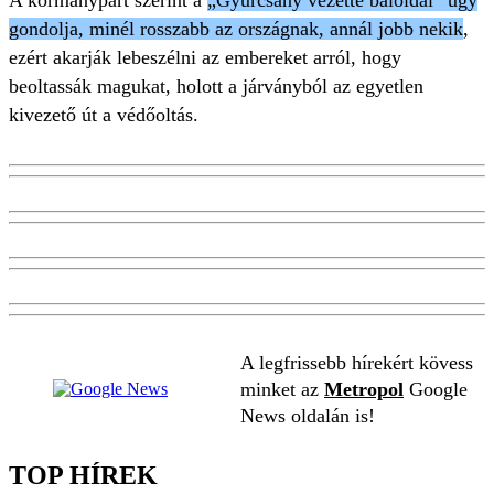
A kormánypárt szerint a
„Gyurcsány vezette baloldal” úgy
gondolja, minél rosszabb az országnak, annál jobb nekik
,
ezért akarják lebeszélni az embereket arról, hogy
beoltassák magukat, holott a járványból az egyetlen
kivezető út a védőoltás.
A legfrissebb hírekért kövess
minket az
Metropol
Google
News oldalán is!
TOP HÍREK