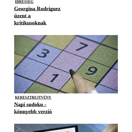
HÍRESSÉG
Georgina Rodriguez
üzent a
kritikusoknak
KERESZTREJTVÉNY
Napi sudoku -
könnyebb verzió