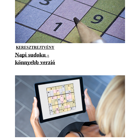
KERESZTREJTVÉNY
Napi sudoku -
könnyebb verzió