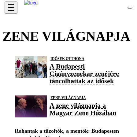
☰
ZENE VILÁGNAPJA
IDŐSEK OTTHONA
A Budapesti
Cigányzenekar zenéjére
táncolhattak az idősek
ZENE VILÁGNAPJA
A zene világnapja a
Magyar Zene Házában
Rohantak a tűzoltók, a mentők: Budapesten