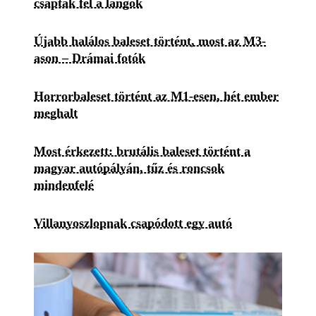
csaptak fel a lángok
Újabb halálos baleset történt, most az M3-
ason – Drámai fotók
Horrorbaleset történt az M1-esen, hét ember
meghalt
Most érkezett: brutális baleset történt a
magyar autópályán, tűz és roncsok
mindenfelé
Villanyoszlopnak csapódott egy autó