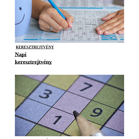
KERESZTREJTVÉNY
Napi
keresztrejtvény