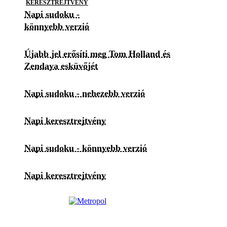
KERESZTREJTVÉNY
Napi sudoku -
könnyebb verzió
Újabb jel erősíti meg Tom Holland és
Zendaya esküvőjét
Napi sudoku - nehezebb verzió
Napi keresztrejtvény
Napi sudoku - könnyebb verzió
Napi keresztrejtvény