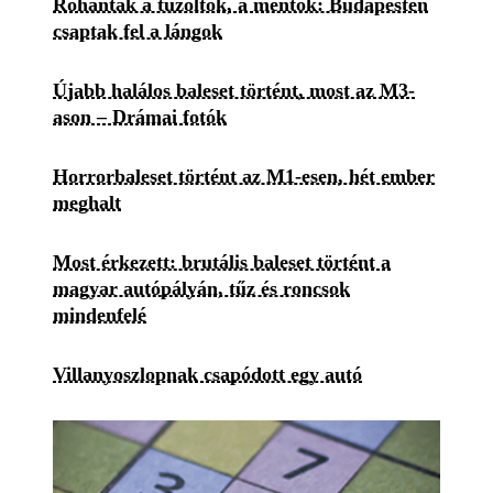
Rohantak a tűzoltók, a mentők: Budapesten
csaptak fel a lángok
Újabb halálos baleset történt, most az M3-
ason – Drámai fotók
Horrorbaleset történt az M1-esen, hét ember
meghalt
Most érkezett: brutális baleset történt a
magyar autópályán, tűz és roncsok
mindenfelé
Villanyoszlopnak csapódott egy autó