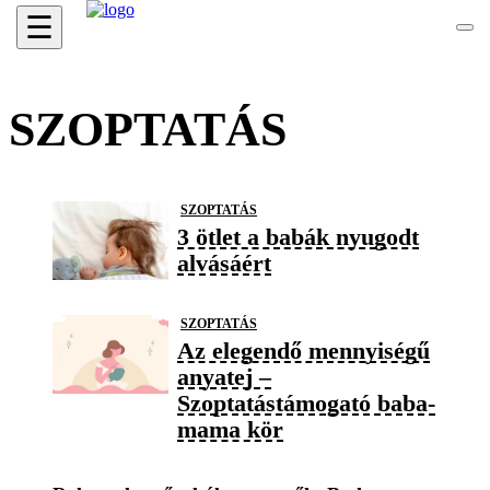
☰
SZOPTATÁS
SZOPTATÁS
3 ötlet a babák nyugodt
alvásáért
SZOPTATÁS
Az elegendő mennyiségű
anyatej –
Szoptatástámogató baba-
mama kör