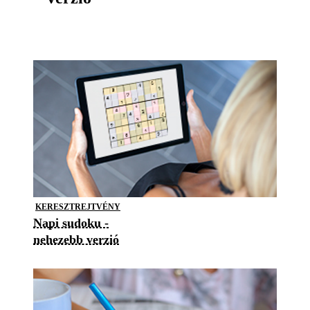
KERESZTREJTVÉNY
Napi sudoku -
nehezebb verzió