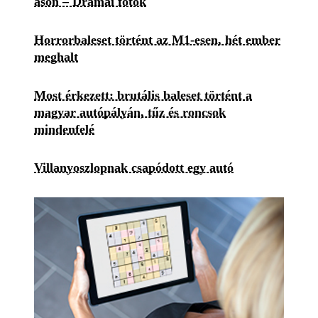
ason – Drámai fotók
Horrorbaleset történt az M1-esen, hét ember
meghalt
Most érkezett: brutális baleset történt a
magyar autópályán, tűz és roncsok
mindenfelé
Villanyoszlopnak csapódott egy autó