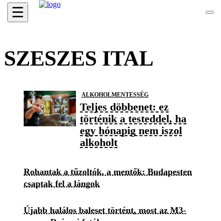
☰
SZESZES ITAL
ALKOHOLMENTESSÉG
Teljes döbbenet: ez
történik a testeddel, ha
egy hónapig nem iszol
alkoholt
Rohantak a tűzoltók, a mentők: Budapesten
csaptak fel a lángok
Újabb halálos baleset történt, most az M3-