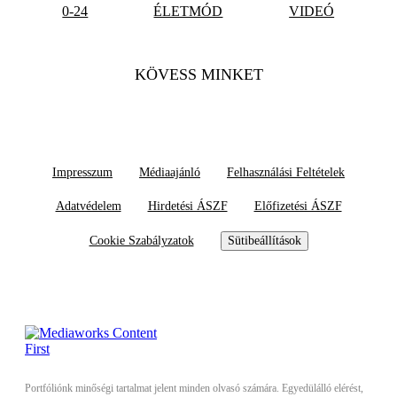
0-24
ÉLETMÓD
VIDEÓ
KÖVESS MINKET
Impresszum
Médiaajánló
Felhasználási Feltételek
Adatvédelem
Hirdetési ÁSZF
Előfizetési ÁSZF
Cookie Szabályzatok
Sütibeállítások
Portfóliónk minőségi tartalmat jelent minden olvasó számára. Egyedülálló elérést,