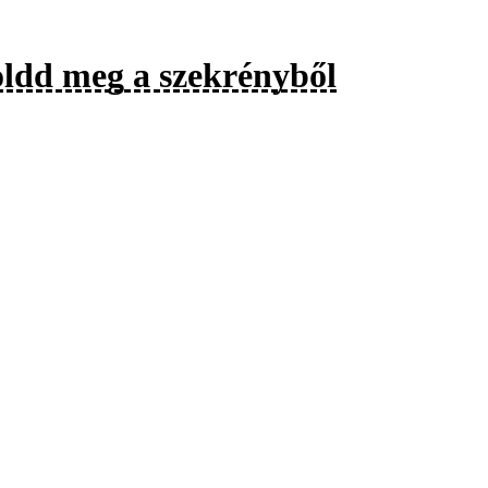
 oldd meg a szekrényből