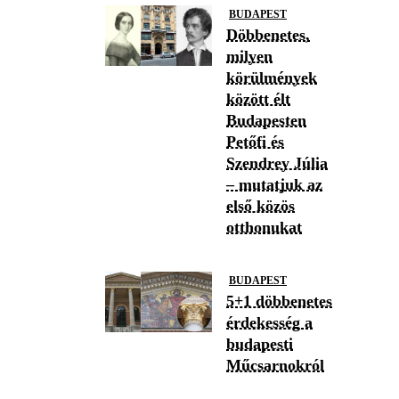
BUDAPEST
Döbbenetes,
milyen
körülmények
között élt
Budapesten
Petőfi és
Szendrey Júlia
– mutatjuk az
első közös
otthonukat
BUDAPEST
5+1 döbbenetes
érdekesség a
budapesti
Műcsarnokról