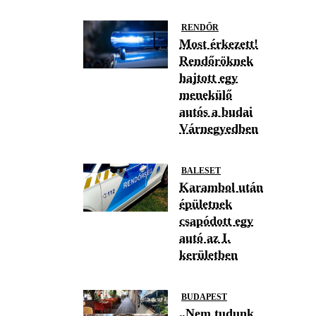
RENDŐR
Most érkezett!
Rendőröknek
hajtott egy
menekülő
autós a budai
Várnegyedben
BALESET
Karambol után
épületnek
csapódott egy
autó az I.
kerületben
BUDAPEST
„Nem tudunk