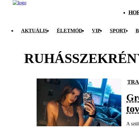
HO
AKTUÁLIS
ÉLETMÓD
VIP
SPORT
B
RUHÁSSZEKRÉN
TRA
Gro
tov
A szül