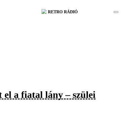
RETRO RÁDIÓ
l a fiatal lány – szülei