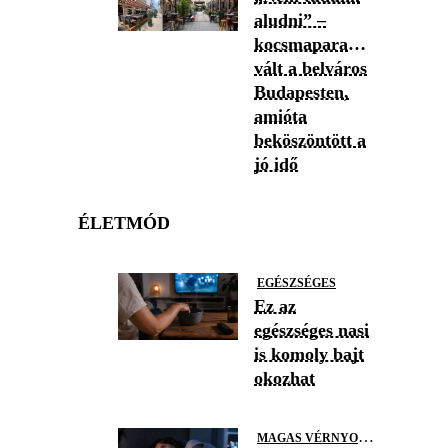
aludni” –
kocsmaparadicsommá
vált a belváros
Budapesten,
amióta
beköszöntött a
jó idő
ÉLETMÓD
EGÉSZSÉGES
Ez az
egészséges nasi
is komoly bajt
okozhat
M
AGAS VÉRNYOMÁS