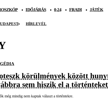
ROSZKÓP
IDŐJÁRÁS
0-24
FRADI
JÁTÉK
UDAPEST
HÍRLEVÉL
Y
GÉDIA
teszk körülmények között hunyt e
ábbra sem hiszik el a történteket
ők még mindig nem kaptak választ a történtekre.