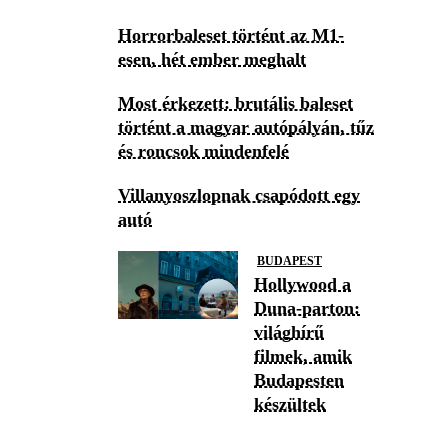
Horrorbaleset történt az M1-
esen, hét ember meghalt
Most érkezett: brutális baleset
történt a magyar autópályán, tűz
és roncsok mindenfelé
Villanyoszlopnak csapódott egy
autó
BUDAPEST
Hollywood a
Duna-parton:
világhírű
filmek, amik
Budapesten
készültek