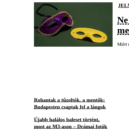
JEL
Ne
me
Miért 
Rohantak a tűzoltók, a mentők:
Budapesten csaptak fel a lángok
Újabb halálos baleset történt,
most az M3-ason – Drámai fotók