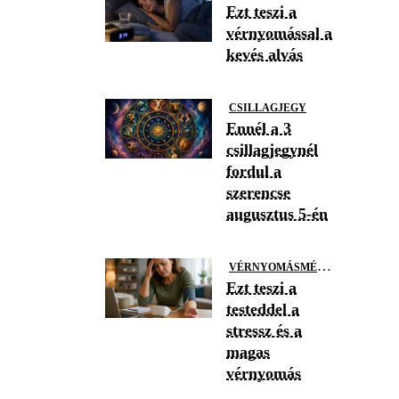
Ezt teszi a
vérnyomással a
kevés alvás
CSILLAGJEGY
Ennél a 3
csillagjegynél
fordul a
szerencse
augusztus 5-én
V
ÉRNYOMÁSMÉRÉS
Ezt teszi a
testeddel a
stressz és a
magas
vérnyomás