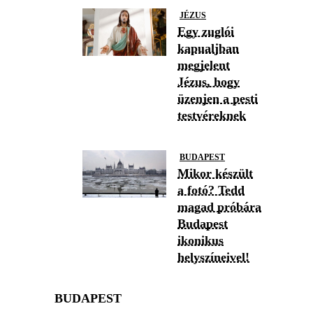
JÉZUS
Egy zuglói
kapualjban
megjelent
Jézus, hogy
üzenjen a pesti
testvéreknek
BUDAPEST
Mikor készült
a fotó? Tedd
magad próbára
Budapest
ikonikus
helyszíneivel!
BUDAPEST