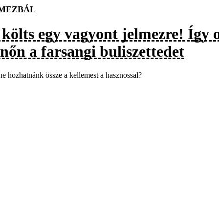
MEZBÁL
 költs egy vagyont jelmezre! Így
nőn a farsangi buliszettedet
ne hozhatnánk össze a kellemest a hasznossal?