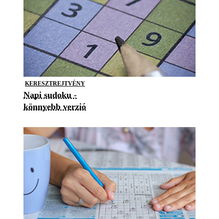
KERESZTREJTVÉNY
Napi sudoku -
könnyebb verzió