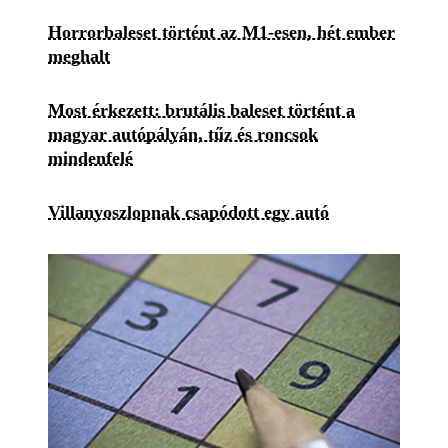
Horrorbaleset történt az M1-esen, hét ember
meghalt
Most érkezett: brutális baleset történt a
magyar autópályán, tűz és roncsok
mindenfelé
Villanyoszlopnak csapódott egy autó