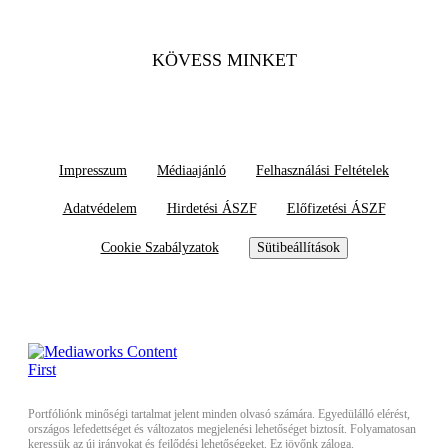
KÖVESS MINKET
Impresszum
Médiaajánló
Felhasználási Feltételek
Adatvédelem
Hirdetési ÁSZF
Előfizetési ÁSZF
Cookie Szabályzatok
Sütibeállítások
Portfóliónk minőségi tartalmat jelent minden olvasó számára. Egyedülálló elérést,
országos lefedettséget és változatos megjelenési lehetőséget biztosít. Folyamatosan
keressük az új irányokat és fejlődési lehetőségeket. Ez jövőnk záloga.