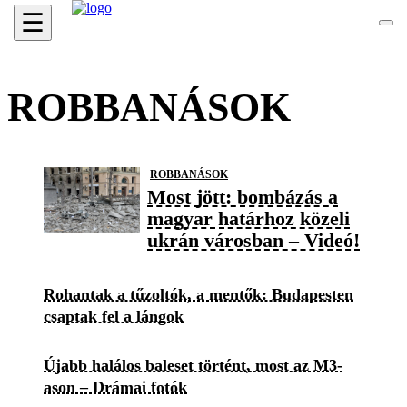
☰
ROBBANÁSOK
ROBBANÁSOK
Most jött: bombázás a
magyar határhoz közeli
ukrán városban – Videó!
Rohantak a tűzoltók, a mentők: Budapesten
csaptak fel a lángok
Újabb halálos baleset történt, most az M3-
ason – Drámai fotók