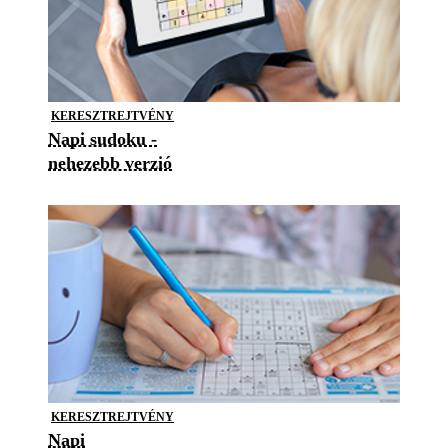
KERESZTREJTVÉNY
Napi sudoku -
nehezebb verzió
KERESZTREJTVÉNY
Napi