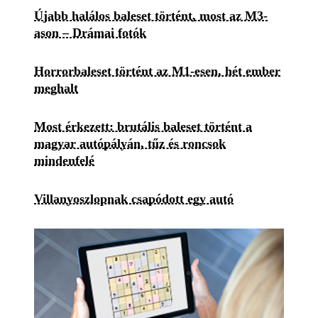
Újabb halálos baleset történt, most az M3-
ason – Drámai fotók
Horrorbaleset történt az M1-esen, hét ember
meghalt
Most érkezett: brutális baleset történt a
magyar autópályán, tűz és roncsok
mindenfelé
Villanyoszlopnak csapódott egy autó