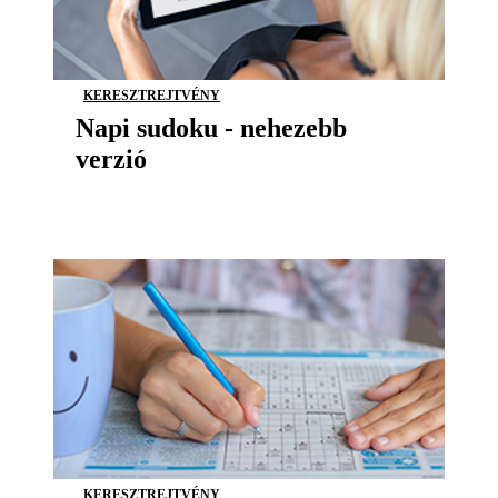
KERESZTREJTVÉNY
Napi sudoku - nehezebb
verzió
KERESZTREJTVÉNY