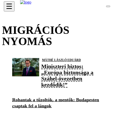
☰
MIGRÁCIÓS
NYOMÁS
MÁTHÉ LÁSZLÓ EDUÁRD
Miniszteri biztos:
„Európa biztonsága a
Száhel-övezetben
kezdődik!”
Rohantak a tűzoltók, a mentők: Budapesten
csaptak fel a lángok