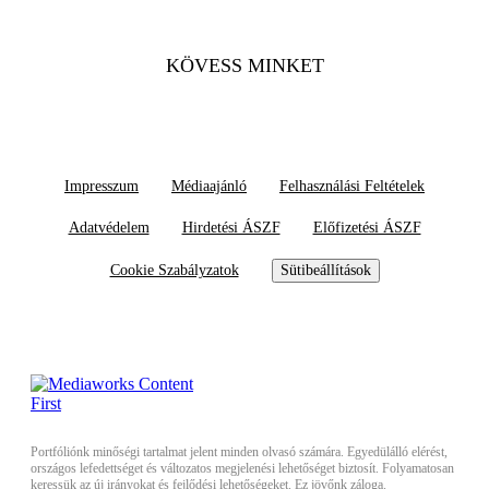
KÖVESS MINKET
Impresszum
Médiaajánló
Felhasználási Feltételek
Adatvédelem
Hirdetési ÁSZF
Előfizetési ÁSZF
Cookie Szabályzatok
Sütibeállítások
Portfóliónk minőségi tartalmat jelent minden olvasó számára. Egyedülálló elérést,
országos lefedettséget és változatos megjelenési lehetőséget biztosít. Folyamatosan
keressük az új irányokat és fejlődési lehetőségeket. Ez jövőnk záloga.