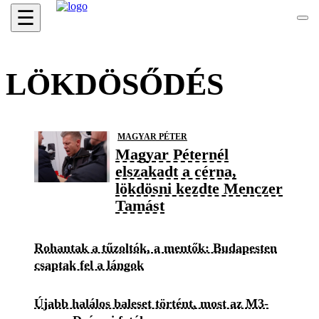
☰
LÖKDÖSŐDÉS
MAGYAR PÉTER
Magyar Péternél
elszakadt a cérna,
lökdösni kezdte Menczer
Tamást
Rohantak a tűzoltók, a mentők: Budapesten
csaptak fel a lángok
Újabb halálos baleset történt, most az M3-