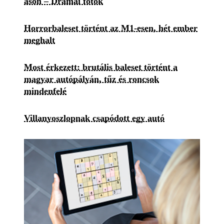
ason – Drámai fotók
Horrorbaleset történt az M1-esen, hét ember
meghalt
Most érkezett: brutális baleset történt a
magyar autópályán, tűz és roncsok
mindenfelé
Villanyoszlopnak csapódott egy autó