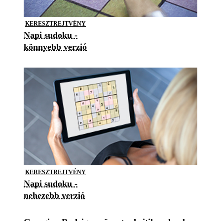
KERESZTREJTVÉNY
Napi sudoku -
könnyebb verzió
KERESZTREJTVÉNY
Napi sudoku -
nehezebb verzió