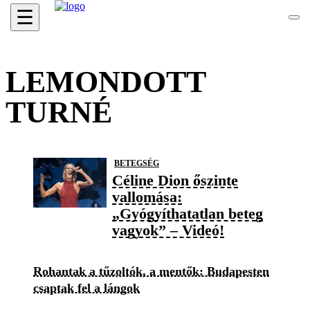
☰
LEMONDOTT
TURNÉ
BETEGSÉG
Céline Dion őszinte
vallomása:
„Gyógyíthatatlan beteg
vagyok” – Videó!
Rohantak a tűzoltók, a mentők: Budapesten
csaptak fel a lángok