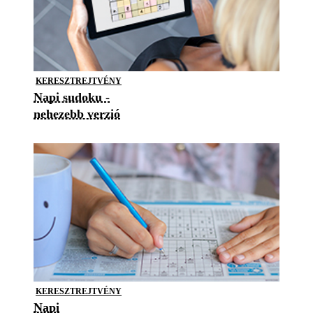
KERESZTREJTVÉNY
Napi sudoku -
nehezebb verzió
KERESZTREJTVÉNY
Napi