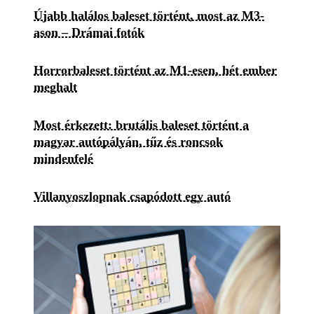
Újabb halálos baleset történt, most az M3-
ason – Drámai fotók
Horrorbaleset történt az M1-esen, hét ember
meghalt
Most érkezett: brutális baleset történt a
magyar autópályán, tűz és roncsok
mindenfelé
Villanyoszlopnak csapódott egy autó