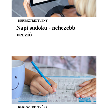
KERESZTREJTVÉNY
Napi sudoku - nehezebb
verzió
KERESZTREJTVÉNY