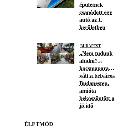
épületnek
csapódott egy
autó az I.
kerületben
BUDAPEST
„Nem tudunk
aludni” –
kocsmaparadicsommá
vált a belváros
Budapesten,
amióta
beköszöntött a
jó idő
ÉLETMÓD