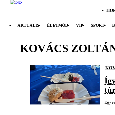
HO
AKTUÁLIS
ÉLETMÓD
VIP
SPORT
B
KOVÁCS ZOLTÁ
KOV
Így
tú
Egy re