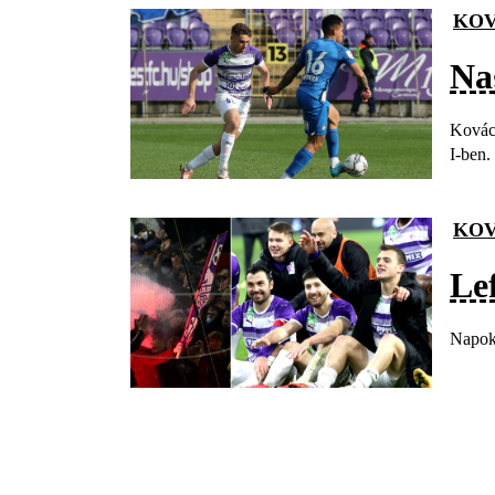
KOV
Nag
Kovács
I-ben.
KOV
Le
Napoko