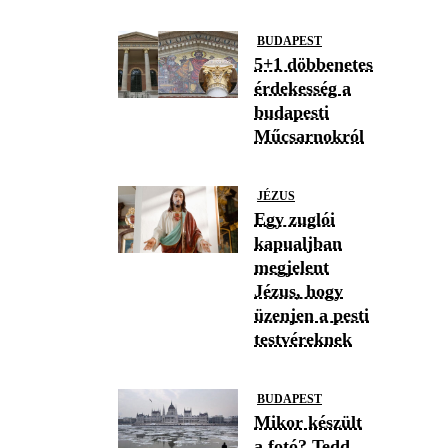
BUDAPEST
5+1 döbbenetes
érdekesség a
budapesti
Műcsarnokról
JÉZUS
Egy zuglói
kapualjban
megjelent
Jézus, hogy
üzenjen a pesti
testvéreknek
BUDAPEST
Mikor készült
a fotó? Tedd