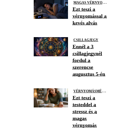
M
AGAS VÉRNYOMÁS
Ezt teszi a
vérnyomással a
kevés alvás
CSILLAGJEGY
Ennél a 3
csillagjegynél
fordul a
szerencse
augusztus 5-én
V
ÉRNYOMÁSMÉRÉS
Ezt teszi a
testeddel a
stressz és a
magas
vérnyomás