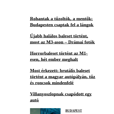
Rohantak a tűzoltók, a mentők:
Budapesten csaptak fel a lángok
Újabb halálos baleset történt,
most az M3-ason – Drámai fotók
Horrorbaleset történt az M1-
esen, hét ember meghalt
Most érkezett: brutális baleset
történt a magyar autópályán, tűz
és roncsok mindenfelé
Villanyoszlopnak csapódott egy
autó
BUDAPEST