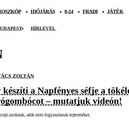
ROSZKÓP
IDŐJÁRÁS
0-24
FRADI
JÁTÉK
UDAPEST
HÍRLEVÉL
N
ÁCS ZOLTÁN
 készíti a Napfényes séfje a töké
rógombócot – mutatjuk videón!
cept azoknak, akik nem fogyasztanak tejterméket.