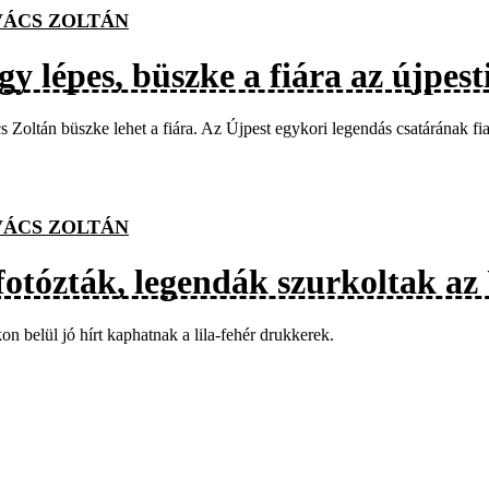
ÁCS ZOLTÁN
y lépes, büszke a fiára az újpest
 Zoltán büszke lehet a fiára. Az Újpest egykori legendás csatárának 
ÁCS ZOLTÁN
fotózták, legendák szurkoltak az
n belül jó hírt kaphatnak a lila-fehér drukkerek.