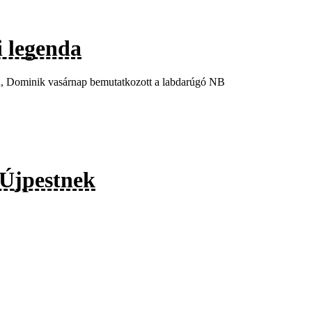
i legenda
fia, Dominik vasárnap bemutatkozott a labdarúgó NB
 Újpestnek