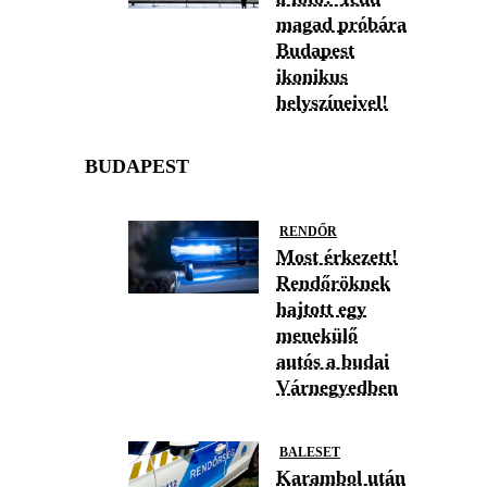
magad próbára
Budapest
ikonikus
helyszíneivel!
BUDAPEST
RENDŐR
Most érkezett!
Rendőröknek
hajtott egy
menekülő
autós a budai
Várnegyedben
BALESET
Karambol után