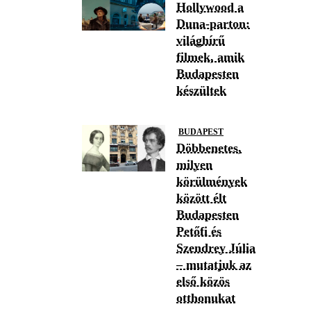
Hollywood a
Duna-parton:
világhírű
filmek, amik
Budapesten
készültek
BUDAPEST
Döbbenetes,
milyen
körülmények
között élt
Budapesten
Petőfi és
Szendrey Júlia
– mutatjuk az
első közös
otthonukat