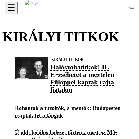
☰
KIRÁLYI TITKOK
KIRÁLYI TITKOK
Hálószobatitkok! II.
Erzsébetet a meztelen
Fülöppel kapták rajta
fiatalon
Rohantak a tűzoltók, a mentők: Budapesten
csaptak fel a lángok
Újabb halálos baleset történt, most az M3-