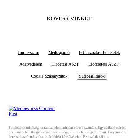
KÖVESS MINKET
Impresszum
Médiaajánló
Felhasználási Feltételek
Adatvédelem
Hirdetési ÁSZF
Előfizetési ÁSZF
Cookie Szabályzatok
Sütibeállítások
Portfóliónk minőségi tartalmat jelent minden olvasó számára. Egyedülálló elérést,
országos lefedettséget és változatos megjelenési lehetőséget biztosít. Folyamatosan
keressük az új irányokat és fejlődési lehetőségeket. Ez jövőnk záloga.