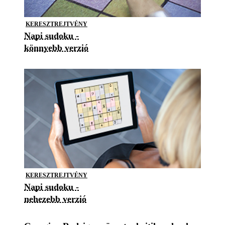
KERESZTREJTVÉNY
Napi sudoku -
könnyebb verzió
KERESZTREJTVÉNY
Napi sudoku -
nehezebb verzió