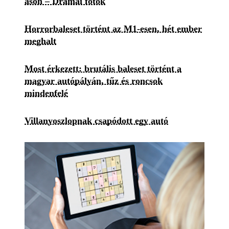
ason – Drámai fotók
Horrorbaleset történt az M1-esen, hét ember
meghalt
Most érkezett: brutális baleset történt a
magyar autópályán, tűz és roncsok
mindenfelé
Villanyoszlopnak csapódott egy autó