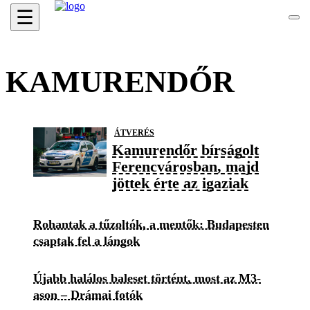
☰
KAMURENDŐR
ÁTVERÉS
Kamurendőr bírságolt
Ferencvárosban, majd
jöttek érte az igaziak
Rohantak a tűzoltók, a mentők: Budapesten
csaptak fel a lángok
Újabb halálos baleset történt, most az M3-
ason – Drámai fotók