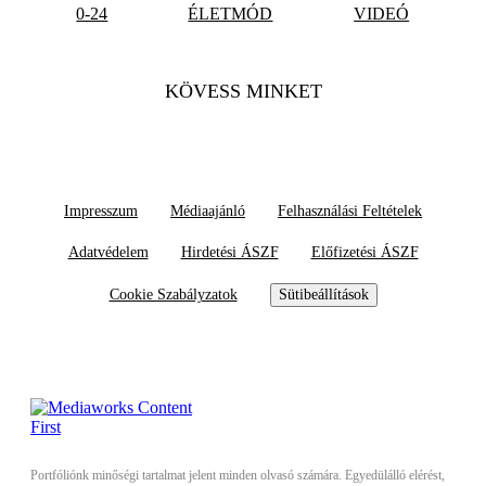
0-24
ÉLETMÓD
VIDEÓ
KÖVESS MINKET
Impresszum
Médiaajánló
Felhasználási Feltételek
Adatvédelem
Hirdetési ÁSZF
Előfizetési ÁSZF
Cookie Szabályzatok
Sütibeállítások
Portfóliónk minőségi tartalmat jelent minden olvasó számára. Egyedülálló elérést,