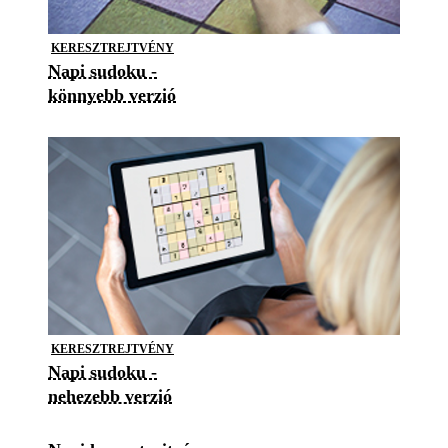
KERESZTREJTVÉNY
Napi sudoku -
könnyebb verzió
KERESZTREJTVÉNY
Napi sudoku -
nehezebb verzió