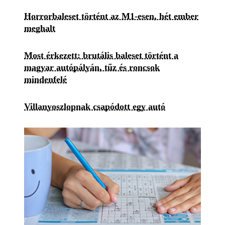
Horrorbaleset történt az M1-esen, hét ember
meghalt
Most érkezett: brutális baleset történt a
magyar autópályán, tűz és roncsok
mindenfelé
Villanyoszlopnak csapódott egy autó