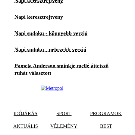
Napi keresztrejtvény
Napi keresztrejtvény
Napi sudoku - könnyebb verzió
Napi sudoku - nehezebb verzió
Pamela Anderson sminkje mellé áttetsző
ruhát választott
IDŐJÁRÁS
SPORT
PROGRAMOK
AKTUÁLIS
VÉLEMÉNY
BEST