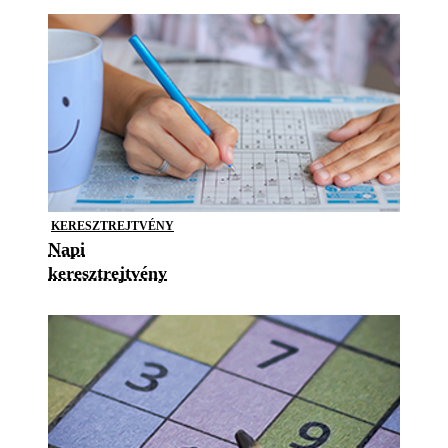
KERESZTREJTVÉNY
Napi
keresztrejtvény