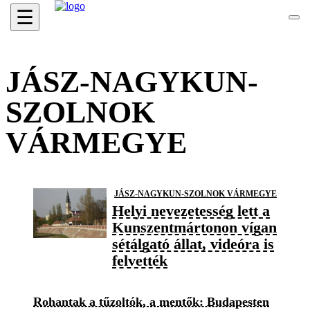
☰
JÁSZ-NAGYKUN-
SZOLNOK
VÁRMEGYE
JÁSZ-NAGYKUN-SZOLNOK VÁRMEGYE
Helyi nevezetesség lett a
Kunszentmártonon vígan
sétálgató állat, videóra is
felvették
Rohantak a tűzoltók, a mentők: Budapesten