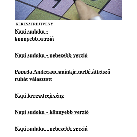
KERESZTREJTVÉNY
Napi sudoku -
könnyebb verzió
Napi sudoku - nehezebb verzió
Pamela Anderson sminkje mellé áttetsző
ruhát választott
Napi keresztrejtvény
Napi sudoku - könnyebb verzió
Napi sudoku - nehezebb verzió