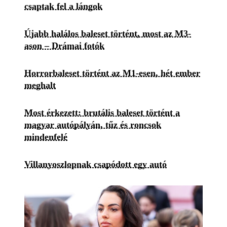
csaptak fel a lángok
Újabb halálos baleset történt, most az M3-
ason – Drámai fotók
Horrorbaleset történt az M1-esen, hét ember
meghalt
Most érkezett: brutális baleset történt a
magyar autópályán, tűz és roncsok
mindenfelé
Villanyoszlopnak csapódott egy autó