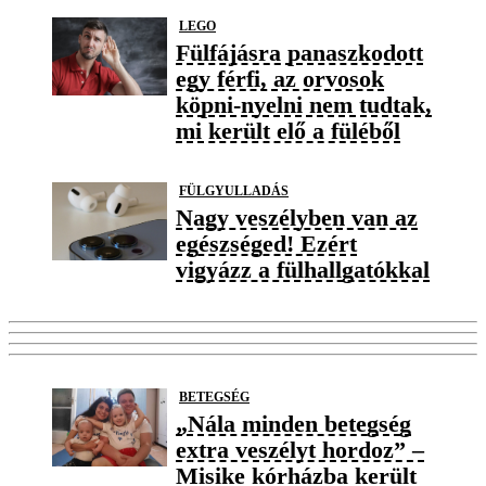
LEGO
Fülfájásra panaszkodott
egy férfi, az orvosok
köpni-nyelni nem tudtak,
mi került elő a füléből
FÜLGYULLADÁS
Nagy veszélyben van az
egészséged! Ezért
vigyázz a fülhallgatókkal
BETEGSÉG
„Nála minden betegség
extra veszélyt hordoz” –
Misike kórházba került