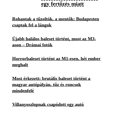
egy fertőzés miatt
Rohantak a tűzoltók, a mentők: Budapesten
csaptak fel a lángok
Újabb halálos baleset történt, most az M3-
ason – Drámai fotók
Horrorbaleset történt az M1-esen, hét ember
meghalt
Most érkezett: brutális baleset történt a
magyar autópályán, tűz és roncsok
mindenfelé
Villanyoszlopnak csapódott egy autó