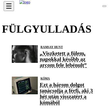
☰
FÜLGYULLADÁS
RAMSAY HUNT
„Viszketett a fülem,
napokkal később az
arcom fele lebénult”
KÓMA
Ezt a három dolgot
tanácsolja a férfi, aki 3
hét után visszatért a
kómából