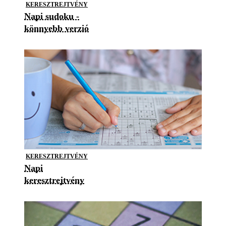
KERESZTREJTVÉNY
Napi sudoku -
könnyebb verzió
KERESZTREJTVÉNY
Napi
keresztrejtvény