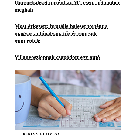
Horrorbaleset történt az M1-esen, hét ember
meghalt
Most érkezett: brutális baleset történt a
magyar autópályán, tűz és roncsok
mindenfelé
Villanyoszlopnak csapódott egy autó
KERESZTREJTVÉNY