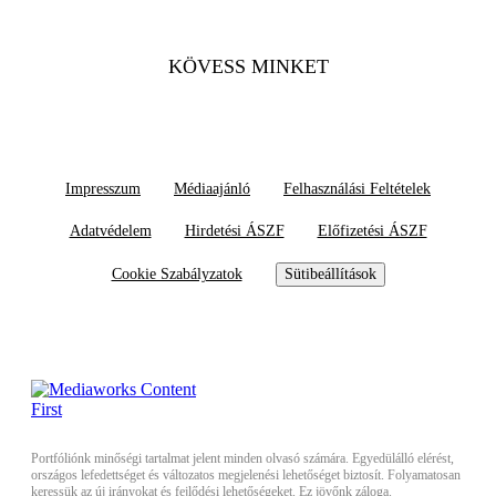
KÖVESS MINKET
Impresszum
Médiaajánló
Felhasználási Feltételek
Adatvédelem
Hirdetési ÁSZF
Előfizetési ÁSZF
Cookie Szabályzatok
Sütibeállítások
Portfóliónk minőségi tartalmat jelent minden olvasó számára. Egyedülálló elérést,
országos lefedettséget és változatos megjelenési lehetőséget biztosít. Folyamatosan
keressük az új irányokat és fejlődési lehetőségeket. Ez jövőnk záloga.