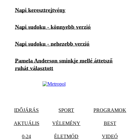
Napi keresztrejtvény
Napi sudoku - könnyebb verzió
Napi sudoku - nehezebb verzió
Pamela Anderson sminkje mellé áttetsző
ruhát választott
IDŐJÁRÁS
SPORT
PROGRAMOK
AKTUÁLIS
VÉLEMÉNY
BEST
0-24
ÉLETMÓD
VIDEÓ