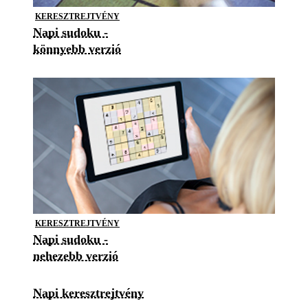
KERESZTREJTVÉNY
Napi sudoku -
könnyebb verzió
KERESZTREJTVÉNY
Napi sudoku -
nehezebb verzió
Napi keresztrejtvény