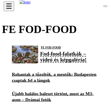
☰
FE FOD-FOOD
FE FOD-FOOD
Fod-food-falatkák –
videó és képgaléria!
Rohantak a tűzoltók, a mentők: Budapesten
csaptak fel a lángok
Újabb halálos baleset történt, most az M3-
ason – Drámai fotók