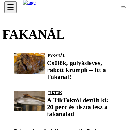
☰
FAKANÁL
FAKANÁL
Csülök, gulyásleves,
rakott krumpli – Itt a
Fakanál!
TIKTOK
A TikTokról derült ki:
20 perc és tiszta lesz a
fakanalad