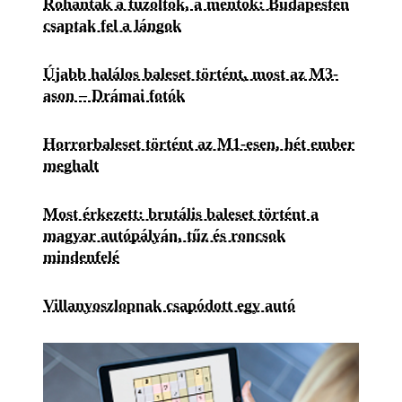
Rohantak a tűzoltók, a mentők: Budapesten
csaptak fel a lángok
Újabb halálos baleset történt, most az M3-
ason – Drámai fotók
Horrorbaleset történt az M1-esen, hét ember
meghalt
Most érkezett: brutális baleset történt a
magyar autópályán, tűz és roncsok
mindenfelé
Villanyoszlopnak csapódott egy autó