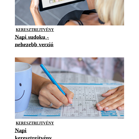
KERESZTREJTVÉNY
Napi sudoku -
nehezebb verzió
KERESZTREJTVÉNY
Napi
keresztrejtvény