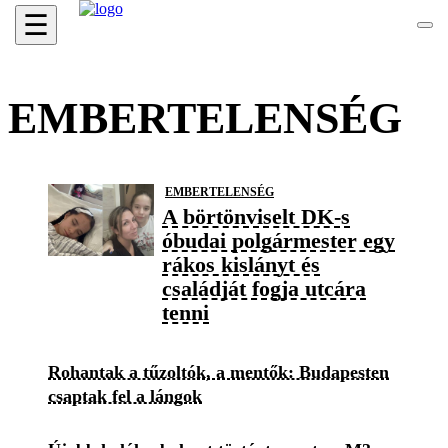
☰
EMBERTELENSÉG
EMBERTELENSÉG
A börtönviselt DK-s
óbudai polgármester egy
rákos kislányt és
családját fogja utcára
tenni
Rohantak a tűzoltók, a mentők: Budapesten
csaptak fel a lángok