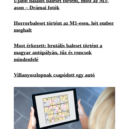
Újabb halálos baleset történt, most az M3-
ason – Drámai fotók
Horrorbaleset történt az M1-esen, hét ember
meghalt
Most érkezett: brutális baleset történt a
magyar autópályán, tűz és roncsok
mindenfelé
Villanyoszlopnak csapódott egy autó