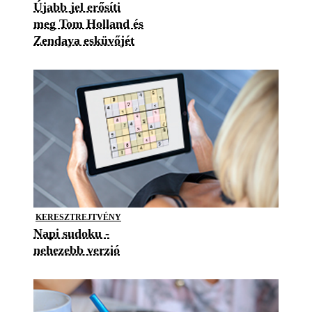
Újabb jel erősíti
meg Tom Holland és
Zendaya esküvőjét
KERESZTREJTVÉNY
Napi sudoku -
nehezebb verzió