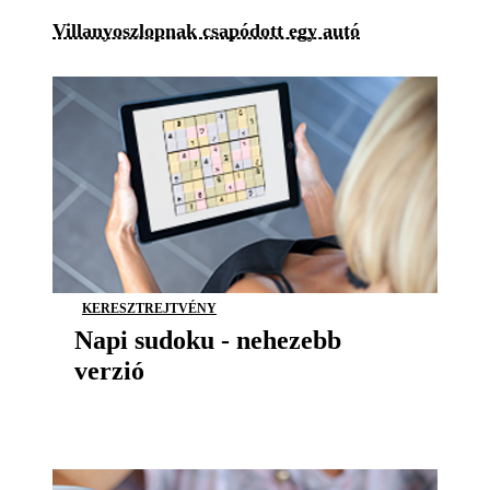
Villanyoszlopnak csapódott egy autó
KERESZTREJTVÉNY
Napi sudoku - nehezebb
verzió