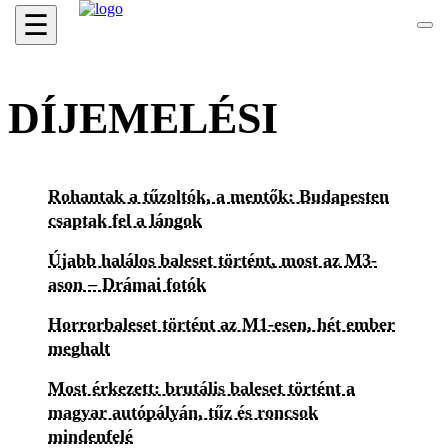
☰
DÍJEMELÉSI
Rohantak a tűzoltók, a mentők: Budapesten
csaptak fel a lángok
Újabb halálos baleset történt, most az M3-
ason – Drámai fotók
Horrorbaleset történt az M1-esen, hét ember
meghalt
Most érkezett: brutális baleset történt a
magyar autópályán, tűz és roncsok
mindenfelé