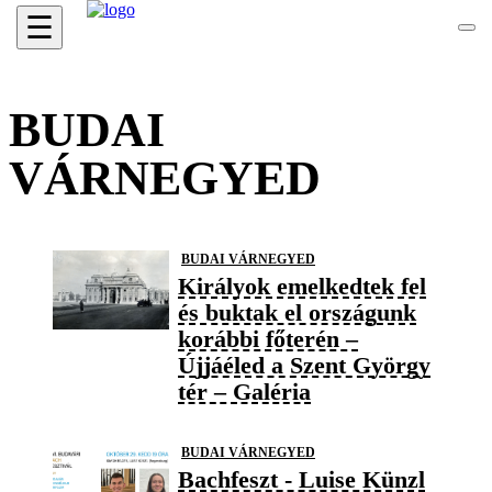
☰
BUDAI
VÁRNEGYED
BUDAI VÁRNEGYED
Királyok emelkedtek fel
és buktak el országunk
korábbi főterén –
Újjáéled a Szent György
tér – Galéria
BUDAI VÁRNEGYED
Bachfeszt - Luise Künzl