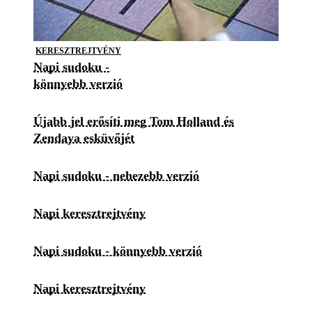
KERESZTREJTVÉNY
Napi sudoku -
könnyebb verzió
Újabb jel erősíti meg Tom Holland és
Zendaya esküvőjét
Napi sudoku - nehezebb verzió
Napi keresztrejtvény
Napi sudoku - könnyebb verzió
Napi keresztrejtvény