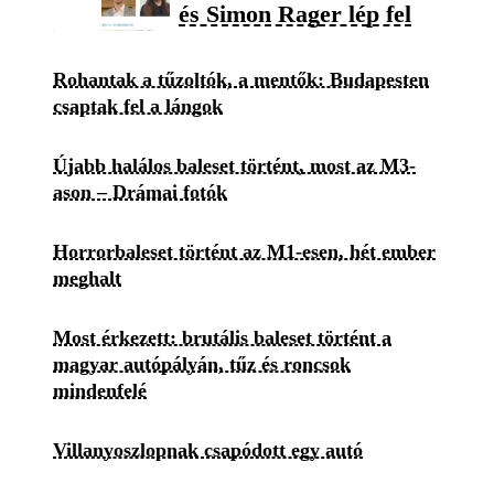
és Simon Rager lép fel
Rohantak a tűzoltók, a mentők: Budapesten
csaptak fel a lángok
Újabb halálos baleset történt, most az M3-
ason – Drámai fotók
Horrorbaleset történt az M1-esen, hét ember
meghalt
Most érkezett: brutális baleset történt a
magyar autópályán, tűz és roncsok
mindenfelé
Villanyoszlopnak csapódott egy autó