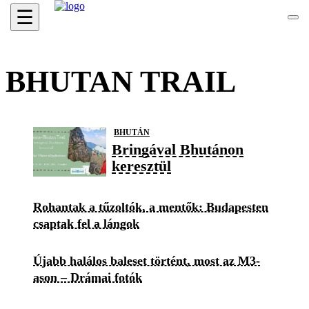
☰
BHUTAN TRAIL
BHUTÁN
Bringával Bhutánon
keresztül
Rohantak a tűzoltók, a mentők: Budapesten
csaptak fel a lángok
Újabb halálos baleset történt, most az M3-
ason – Drámai fotók