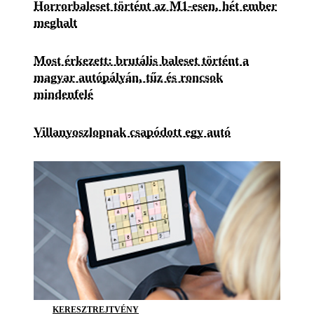
Horrorbaleset történt az M1-esen, hét ember
meghalt
Most érkezett: brutális baleset történt a
magyar autópályán, tűz és roncsok
mindenfelé
Villanyoszlopnak csapódott egy autó
KERESZTREJTVÉNY