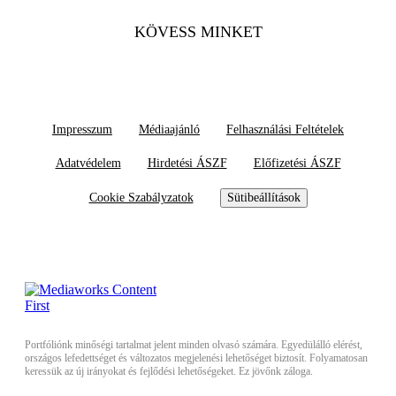
KÖVESS MINKET
Impresszum
Médiaajánló
Felhasználási Feltételek
Adatvédelem
Hirdetési ÁSZF
Előfizetési ÁSZF
Cookie Szabályzatok
Sütibeállítások
Portfóliónk minőségi tartalmat jelent minden olvasó számára. Egyedülálló elérést,
országos lefedettséget és változatos megjelenési lehetőséget biztosít. Folyamatosan
keressük az új irányokat és fejlődési lehetőségeket. Ez jövőnk záloga.