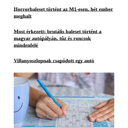
Horrorbaleset történt az M1-esen, hét ember
meghalt
Most érkezett: brutális baleset történt a
magyar autópályán, tűz és roncsok
mindenfelé
Villanyoszlopnak csapódott egy autó