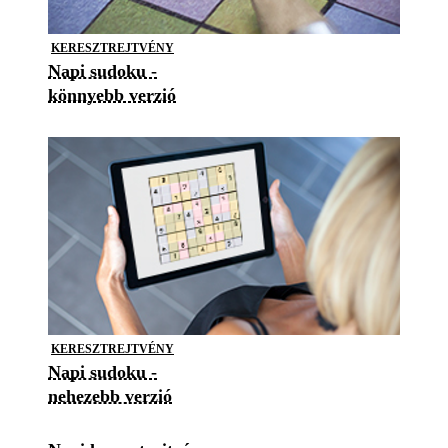
KERESZTREJTVÉNY
Napi sudoku -
könnyebb verzió
KERESZTREJTVÉNY
Napi sudoku -
nehezebb verzió