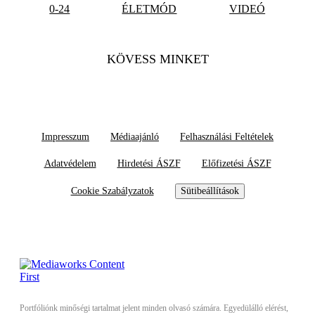
0-24
ÉLETMÓD
VIDEÓ
KÖVESS MINKET
Impresszum
Médiaajánló
Felhasználási Feltételek
Adatvédelem
Hirdetési ÁSZF
Előfizetési ÁSZF
Cookie Szabályzatok
Sütibeállítások
Portfóliónk minőségi tartalmat jelent minden olvasó számára. Egyedülálló elérést,