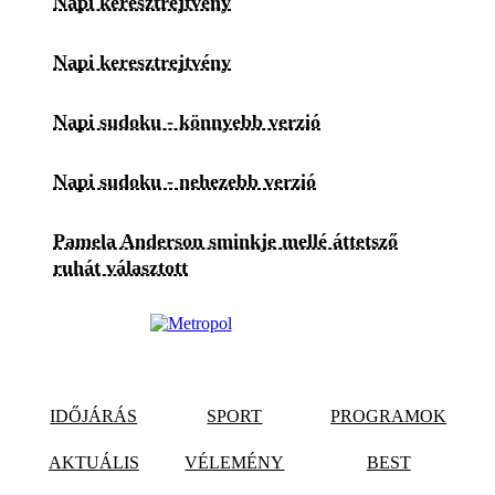
Napi keresztrejtvény
Napi keresztrejtvény
Napi sudoku - könnyebb verzió
Napi sudoku - nehezebb verzió
Pamela Anderson sminkje mellé áttetsző
ruhát választott
IDŐJÁRÁS
SPORT
PROGRAMOK
AKTUÁLIS
VÉLEMÉNY
BEST