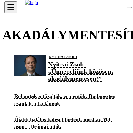
☰
AKADÁLYMENTESÍ
NYITRAI ZSOLT
Nyitrai Zsolt:
„Ünnepeljünk közösen,
akadálymentesen!”
Rohantak a tűzoltók, a mentők: Budapesten
csaptak fel a lángok
Újabb halálos baleset történt, most az M3-
ason – Drámai fotók