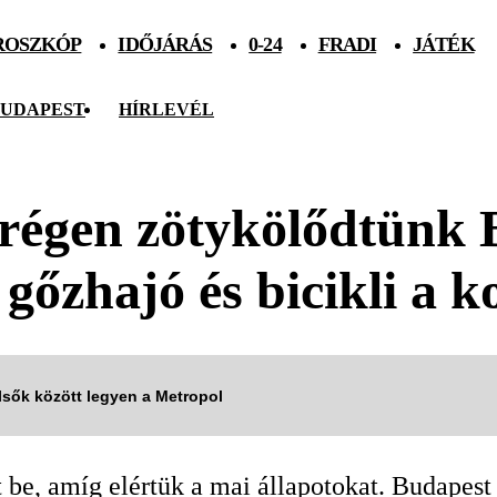
ROSZKÓP
IDŐJÁRÁS
0-24
FRADI
JÁTÉK
UDAPEST
HÍRLEVÉL
régen zötykölődtünk 
 gőzhajó és bicikli a
elsők között legyen a Metropol
rt be, amíg elértük a mai állapotokat. Budape