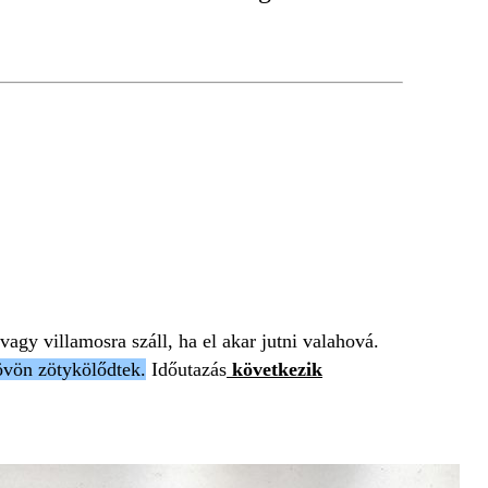
vagy villamosra száll, ha el akar jutni valahová.
kövön zötykölődtek.
Időutazás
következik