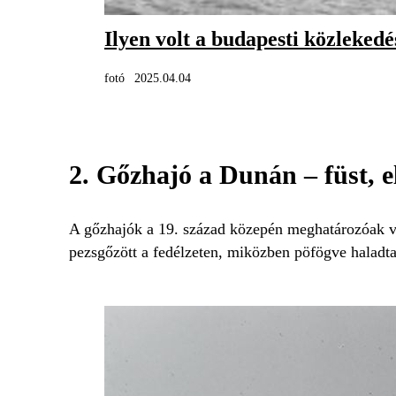
Ilyen volt a budapesti közlekedé
fotó
2025.04.04
2. Gőzhajó a Dunán – füst, el
A gőzhajók a 19. század közepén meghatározóak v
pezsgőzött a fedélzeten, miközben pöfögve haladt