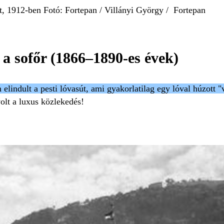
t, 1912-ben Fotó: Fortepan / Villányi György / Fortepan
 a sofőr (1866–1890-es évek)
elindult a pesti lóvasút, ami gyakorlatilag egy lóval húzott "
volt a luxus közlekedés!