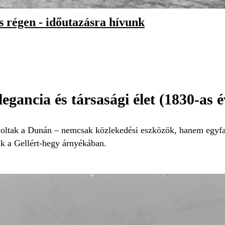
s régen - időutazásra hívunk
egancia és társasági élet (1830-as é
oltak a Dunán – nemcsak közlekedési eszközök, hanem egyfajt
ak a Gellért-hegy árnyékában.