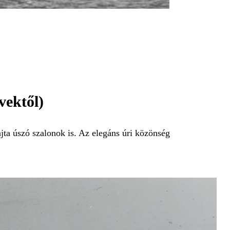
vektől)
a úszó szalonok is. Az elegáns úri közönség