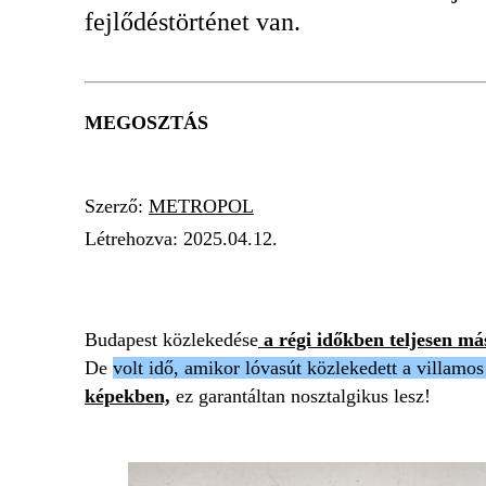
fejlődéstörténet van.
MEGOSZTÁS
Szerző:
METROPOL
Létrehozva:
2025.04.12.
BUDAPEST
BICIKLI
VILLAMOS
METR
Budapest közlekedése
a régi időkben teljesen má
De
volt idő, amikor lóvasút közlekedett a villamo
képekben,
ez garantáltan nosztalgikus lesz!