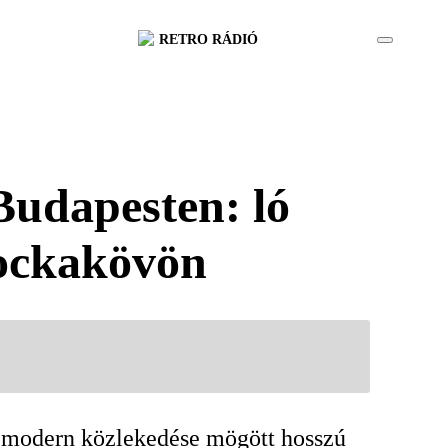
RETRO RÁDIÓ
Budapesten: ló
 kockakövön
st modern közlekedése mögött hosszú