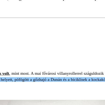
Ó
KÖZLEKEDÉS
s volt
, mint most. A mai fővárosi villanyrollerrel száguldozik 
s helyett, pöfögött a gőzhajó a Dunán és a biciklisek a kocka