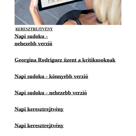
KERESZTREJTVÉNY
Napi sudoku -
nehezebb verzió
Georgina Rodriguez üzent a kritikusoknak
Napi sudoku - könnyebb verzió
Napi sudoku - nehezebb verzió
Napi keresztrejtvény
Napi keresztrejtvény