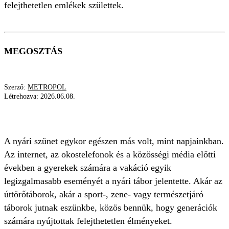
felejthetetlen emlékek születtek.
MEGOSZTÁS
Szerző:
METROPOL
Létrehozva:
2026.06.08.
NYÁRI
VAKÁCIÓ
TÁBOROZÁS
NOSZTALGIA
A nyári szünet egykor egészen más volt, mint napjainkban.
Az internet, az okostelefonok és a közösségi média előtti
években a gyerekek számára a vakáció egyik
legizgalmasabb eseményét a nyári tábor jelentette. Akár az
úttörőtáborok, akár a sport-, zene- vagy természetjáró
táborok jutnak eszünkbe, közös bennük, hogy generációk
számára nyújtottak felejthetetlen élményeket.