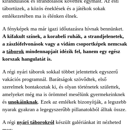
kirándulások és strandolások követték egymást. Az esti
tábortüzek, a közös éneklések és a játékok sokak
emlékezetében ma is élénken élnek.
A fényképek ma már igazi időutazásra hívnak bennünket.
A kifakult színek, a korabeli ruhák, a strandjelenetek,
a zászlófelvonások vagy a vidám csoportképek nemcsak
a
táborok
mindennapjait idézik fel, hanem egy egész
korszak hangulatát is.
A régi nyári táborok sokkal többet jelentettek egyszerű
vakációs programnál. Barátságok szövődtek, első
szerelmek bontakoztak ki, és olyan történetek születtek,
amelyeket még ma is örömmel mesélünk gyermekeinknek
és
unokáinknak
. Ezek az emlékek bizonyítják, a legszebb
nyarak gyakran a legegyszerűbb pillanatokból álltak össze.
A régi
nyári táborokról
készült galériánkat itt nézheted
meg: