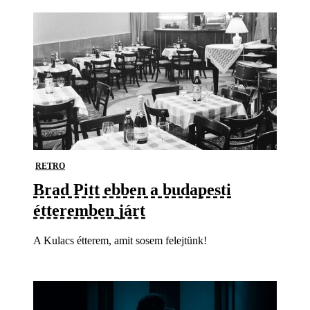
RETRO
Brad Pitt ebben a budapesti
étteremben járt
A Kulacs étterem, amit sosem felejtünk!