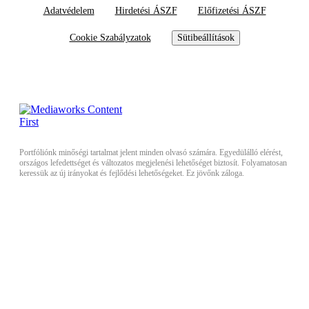
Adatvédelem
Hirdetési ÁSZF
Előfizetési ÁSZF
Cookie Szabályzatok
Sütibeállítások
Portfóliónk minőségi tartalmat jelent minden olvasó számára. Egyedülálló elérést,
országos lefedettséget és változatos megjelenési lehetőséget biztosít. Folyamatosan
keressük az új irányokat és fejlődési lehetőségeket. Ez jövőnk záloga.