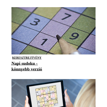
KERESZTREJTVÉNY
Napi sudoku -
könnyebb verzió