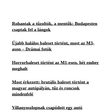
Rohantak a tűzoltók, a mentők: Budapesten
csaptak fel a lángok
Újabb halálos baleset történt, most az M3-
ason – Drámai fotók
Horrorbaleset történt az M1-esen, hét ember
meghalt
Most érkezett: brutális baleset történt a
magyar autópályán, tűz és roncsok
mindenfelé
Villanyoszlopnak csapódott egy autó