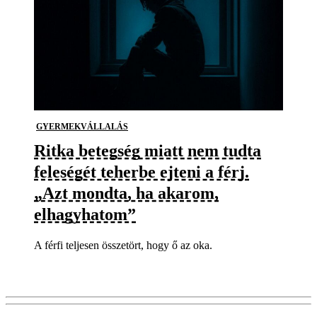
GYERMEKVÁLLALÁS
Ritka betegség miatt nem tudta
feleségét teherbe ejteni a férj.
„Azt mondta, ha akarom,
elhagyhatom”
A férfi teljesen összetört, hogy ő az oka.