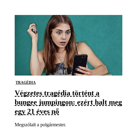
TRAGÉDIA
Végzetes tragédia történt a
bungee jumpingon: ezért halt meg
egy 21 éves nő
Megszólalt a polgármester.