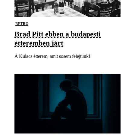
RETRO
Brad Pitt ebben a budapesti
étteremben járt
A Kulacs étterem, amit sosem felejtünk!