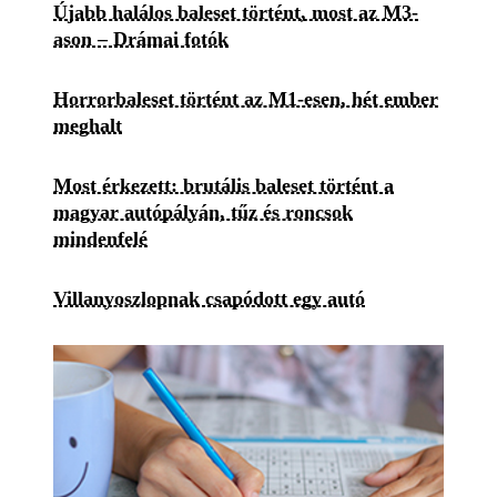
Újabb halálos baleset történt, most az M3-
ason – Drámai fotók
Horrorbaleset történt az M1-esen, hét ember
meghalt
Most érkezett: brutális baleset történt a
magyar autópályán, tűz és roncsok
mindenfelé
Villanyoszlopnak csapódott egy autó