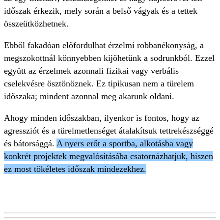
időszak érkezik, mely során a belső vágyak és a tettek
összeütközhetnek.
Ebből fakadóan előfordulhat érzelmi robbanékonyság, a
megszokottnál könnyebben kijöhetünk a sodrunkból. Ezzel
együtt az érzelmek azonnali fizikai vagy verbális
cselekvésre ösztönöznek. Ez tipikusan nem a türelem
időszaka; mindent azonnal meg akarunk oldani.
Ahogy minden időszakban, ilyenkor is fontos, hogy az
agressziót és a türelmetlenséget átalakítsuk tettrekészséggé
és bátorsággá.
A nyers erőt a sportba, alkotásba vagy
konkrét projektek megvalósításába csatornázhatjuk, hiszen
ez most tökéletes időszak mindezekhez.