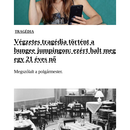
TRAGÉDIA
Végzetes tragédia történt a
bungee jumpingon: ezért halt meg
egy 21 éves nő
Megszólalt a polgármester.