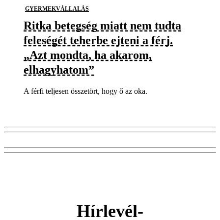
GYERMEKVÁLLALÁS
Ritka betegség miatt nem tudta
feleségét teherbe ejteni a férj.
„Azt mondta, ha akarom,
elhagyhatom”
A férfi teljesen összetört, hogy ő az oka.
Hírlevél-