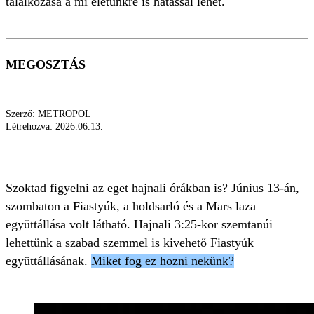
találkozása a mi életünkre is hatással lehet.
MEGOSZTÁS
Szerző:
METROPOL
Létrehozva:
2026.06.13.
HOLD
MARS
FIASTYÚK
Szoktad figyelni az eget hajnali órákban is? Június 13-án,
szombaton a Fiastyúk, a holdsarló és a Mars laza
együttállása volt látható. Hajnali 3:25-kor szemtanúi
lehettünk a szabad szemmel is kivehető Fiastyúk
együttállásának.
Miket fog ez hozni nekünk?