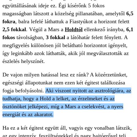
együttállásának ideje ez. Égi kísérőnk 5 fokos
magasságban látszott a közelség pillanatában, amelytől
6,5
fokra
, balra lefelé láthattuk a Fiastyúkot a horizont felett
2,5 fokkal
. Végül a Mars a
Holdtól
ellenkező irányba,
6,1
fokos
távolságban,
3 fokkal
a látóhatár felett fénylett. A
megfigyelés különösen jól belátható horizontot igényelt,
így leginkább azok láthatták, akik jól megválasztották az
észlelés helyszínét.
De vajon milyen hatással lesz ez ránk? A közérzetünket,
egészségi állapotunkat nem ezen két égitest találkozása
fogja befolyásolni.
Aki viszont nyitott az asztrológiára, az
tudhatja, hogy a Hold a lelket, az érzelmeket és az
ösztönöket jelképezi, míg a Mars a cselekvést, a nyers
energiát és az akaratot.
Ha ez a két égitest együtt áll, vagyis egy vonalban látszik,
az egy intenzív, feszültségekkel és nagy hajtóerővel teli