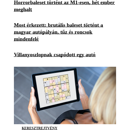
Horrorbaleset történt az M1-esen, hét ember
meghalt
Most érkezett: brutális baleset történt a
magyar autópályán, tűz és roncsok
mindenfelé
Villanyoszlopnak csapódott egy autó
KERESZTREJTVÉNY