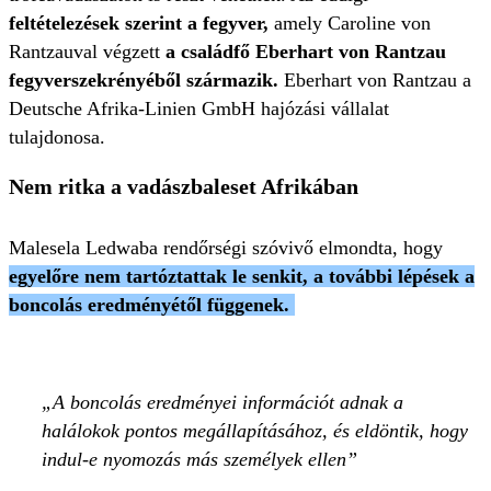
feltételezések szerint a fegyver,
amely Caroline von
Rantzauval végzett
a családfő Eberhart von Rantzau
fegyverszekrényéből származik.
Eberhart von Rantzau a
Deutsche Afrika-Linien GmbH hajózási vállalat
tulajdonosa.
Nem ritka a vadászbaleset Afrikában
Malesela Ledwaba rendőrségi szóvivő elmondta, hogy
egyelőre nem tartóztattak le senkit, a további lépések a
boncolás eredményétől függenek.
A boncolás eredményei információt adnak a
halálokok pontos megállapításához, és eldöntik, hogy
indul-e nyomozás más személyek ellen