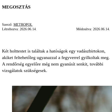
MEGOSZTÁS
Szerző:
METROPOL
Létrehozva:
2026.06.14.
Módosítva:
2026.06.14.
HOLTTEST
VADÁSZAT
RENDŐRSÉG
Két holttestet is találtak a hatóságok egy vadászbirtokon,
akiket feltehetőleg ugyanazzal a fegyverrel gyilkoltak meg.
A rendőrség egyelőre még nem gyanúsít senkit, további
vizsgálatok szükségesek.