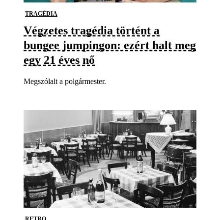
TRAGÉDIA
Végzetes tragédia történt a
bungee jumpingon: ezért halt meg
egy 21 éves nő
Megszólalt a polgármester.
RETRO