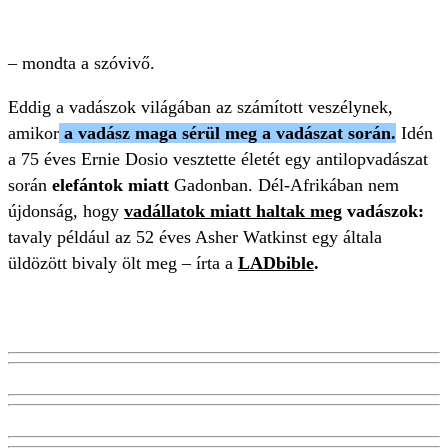
– mondta a szóvivő.
Eddig a vadászok világában az számított veszélynek,
amikor
a vadász maga sérül meg a vadászat során.
Idén
a 75 éves Ernie Dosio vesztette életét egy antilopvadászat
során
elefántok miatt
Gadonban. Dél-Afrikában nem
újdonság,
hogy
vadállatok miatt haltak meg
vadászok:
tavaly például az 52 éves Asher Watkinst egy általa
üldözött bivaly ölt meg – írta a
LADbible
.