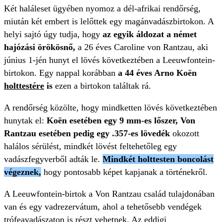
Két haláleset ügyében nyomoz a dél-afrikai rendőrség,
miután két embert is lelőttek egy magánvadászbirtokon. A
helyi sajtó úgy tudja, hogy
az egyik áldozat a német
hajózási örökösnő,
a 26 éves Caroline von Rantzau, aki
június 1-jén hunyt el lövés következtében a Leeuwfontein-
birtokon. Egy nappal korábban
a 44 éves Arno Koën
holttestére
is
ezen a birtokon találtak rá.
A rendőrség közölte, hogy mindketten lövés következtében
hunytak el:
Koën esetében egy 9 mm-es lőszer, Von
Rantzau esetében pedig egy .357-es lövedék
okozott
halálos sérülést, mindkét lövést feltehetőleg egy
vadászfegyverből adták le.
Mindkét holttesten boncolást
végeznek,
hogy pontosabb képet kapjanak a történekről.
A Leeuwfontein-birtok a Von Rantzau család tulajdonában
van és egy vadrezervátum, ahol a tehetősebb vendégek
trófeavadászaton is részt vehetnek. Az eddigi