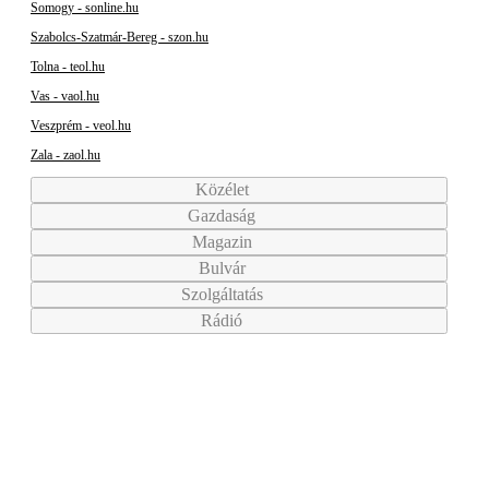
Somogy - sonline.hu
Szabolcs-Szatmár-Bereg - szon.hu
Tolna - teol.hu
Vas - vaol.hu
Veszprém - veol.hu
Zala - zaol.hu
Közélet
Gazdaság
Magazin
Bulvár
Szolgáltatás
Rádió