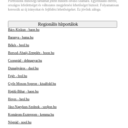
Portfóliónk minőségi tartalmat jelent minden olvasó számára. Egyedülálló elérést,
országos lefedettséget és változatos megjelenési lehetőséget biztosít. Folyamatosan
keressük az új irányokat és fejlődési lehetőségeket. Ez jövőnk záloga.
Regionális hírportálok
Bács-Kiskun - baon.hu
Baranya - bama.hu
Békés - beol.hu
Borsod-Abaúj-Zemplén - boon.hu
Csongrád - delmagyar.hu
Dunaújváros - duol.hu
Fejér - feol.hu
Győr-Moson-Sopron - kisalfold.hu
Hajdú-Bihar - haon.hu
Heves - heol.hu
Jász-Nagykun-Szolnok - szoljon.hu
Komárom-Esztergom - kemma.hu
Nógrád - nool.hu