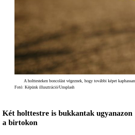
A holttesteken boncolást végeznek, hogy további képet kaphassa
Fotó: Képünk illusztráció/Unsplash
Két holttestre is bukkantak ugyanazon
a birtokon