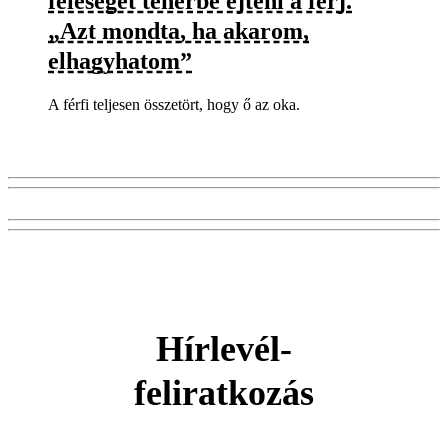
feleségét teherbe ejteni a férj.
„Azt mondta, ha akarom,
elhagyhatom”
A férfi teljesen összetört, hogy ő az oka.
Hírlevél-
feliratkozás