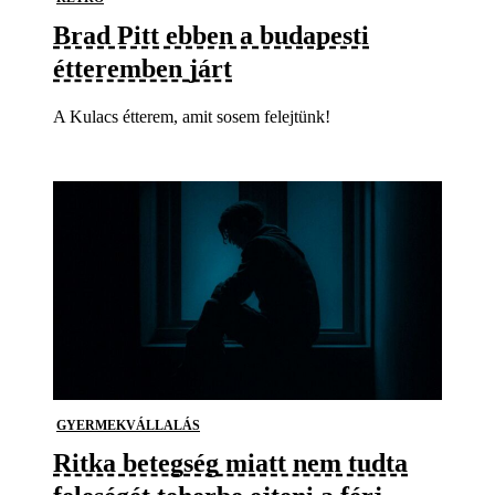
Brad Pitt ebben a budapesti
étteremben járt
A Kulacs étterem, amit sosem felejtünk!
GYERMEKVÁLLALÁS
Ritka betegség miatt nem tudta