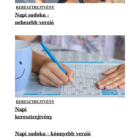
KERESZTREJTVÉNY
Napi sudoku -
nehezebb verzió
KERESZTREJTVÉNY
Napi
keresztrejtvény
Napi sudoku - könnyebb verzió