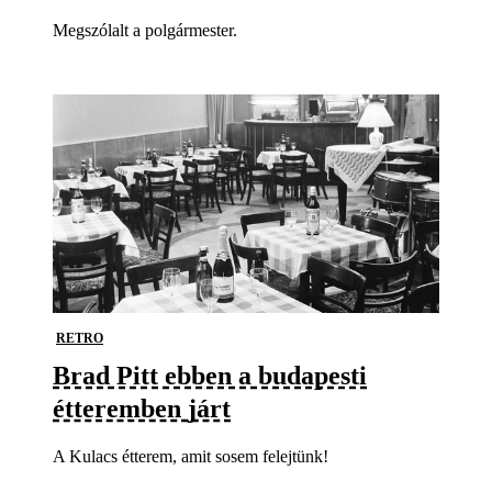
Megszólalt a polgármester.
RETRO
Brad Pitt ebben a budapesti
étteremben járt
A Kulacs étterem, amit sosem felejtünk!