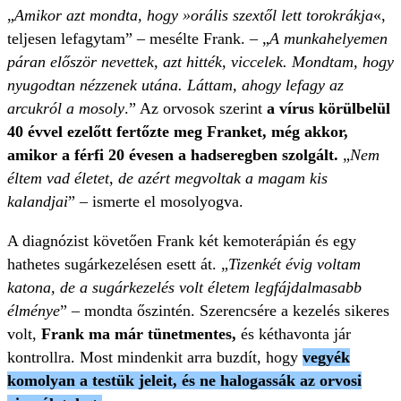
„
Amikor azt mondta, hogy »orális szextől lett torokrákja
«,
teljesen lefagytam” – mesélte Frank. – „
A munkahelyemen
páran először nevettek, azt hitték, viccelek. Mondtam, hogy
nyugodtan nézzenek utána. Láttam, ahogy lefagy az
arcukról a mosoly
.” Az orvosok szerint
a vírus körülbelül
40 évvel ezelőtt fertőzte meg Franket, még akkor,
amikor a férfi 20 évesen a hadseregben szolgált.
„
Nem
éltem vad életet, de azért megvoltak a magam kis
kalandjai
” – ismerte el mosolyogva.
A diagnózist követően Frank két kemoterápián és egy
hathetes sugárkezelésen esett át. „
Tizenkét évig voltam
katona, de a sugárkezelés volt életem legfájdalmasabb
élménye
” – mondta őszintén. Szerencsére a kezelés sikeres
volt,
Frank ma már tünetmentes,
és kéthavonta jár
kontrollra. Most mindenkit arra buzdít, hogy
vegyék
komolyan a testük jeleit, és ne halogassák az orvosi