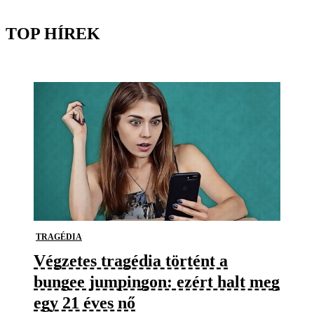
TOP HÍREK
TRAGÉDIA
Végzetes tragédia történt a
bungee jumpingon: ezért halt meg
egy 21 éves nő