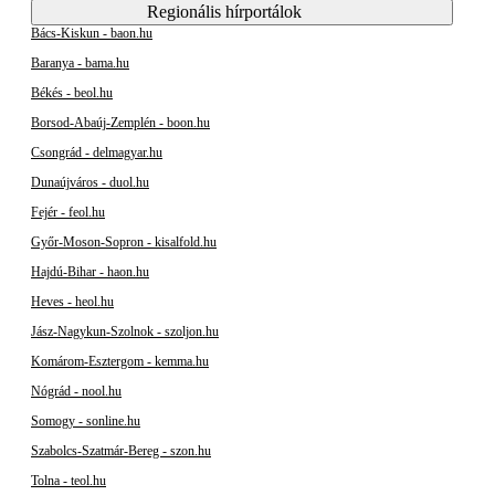
Regionális hírportálok
Bács-Kiskun - baon.hu
Baranya - bama.hu
Békés - beol.hu
Borsod-Abaúj-Zemplén - boon.hu
Csongrád - delmagyar.hu
Dunaújváros - duol.hu
Fejér - feol.hu
Győr-Moson-Sopron - kisalfold.hu
Hajdú-Bihar - haon.hu
Heves - heol.hu
Jász-Nagykun-Szolnok - szoljon.hu
Komárom-Esztergom - kemma.hu
Nógrád - nool.hu
Somogy - sonline.hu
Szabolcs-Szatmár-Bereg - szon.hu
Tolna - teol.hu