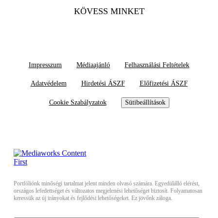
KÖVESS MINKET
Impresszum
Médiaajánló
Felhasználási Feltételek
Adatvédelem
Hirdetési ÁSZF
Előfizetési ÁSZF
Cookie Szabályzatok
Sütibeállítások
Portfóliónk minőségi tartalmat jelent minden olvasó számára. Egyedülálló elérést,
országos lefedettséget és változatos megjelenési lehetőséget biztosít. Folyamatosan
keressük az új irányokat és fejlődési lehetőségeket. Ez jövőnk záloga.