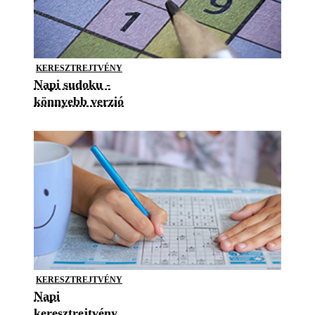
KERESZTREJTVÉNY
Napi sudoku -
könnyebb verzió
KERESZTREJTVÉNY
Napi
keresztrejtvény