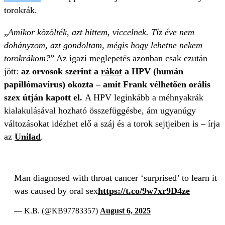
torokrák.
„
Amikor közölték, azt hittem, viccelnek. Tíz éve nem
dohányzom, azt gondoltam, mégis hogy lehetne nekem
torokrákom?
” Az igazi meglepetés azonban csak ezután
jött:
az orvosok szerint a
rákot
a HPV (humán
papillómavírus) okozta – amit Frank vélhetően orális
szex útján kapott el.
A HPV leginkább a méhnyakrák
kialakulásával hozható összefüggésbe, ám ugyanúgy
változásokat idézhet elő a száj és a torok sejtjeiben is – írja
az
Unilad
.
Man diagnosed with throat cancer ‘surprised’ to learn it
was caused by oral sex
https://t.co/9w7xr9D4ze
— K.B. (@KB97783357)
August 6, 2025