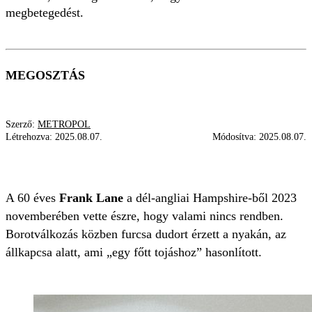
megbetegedést.
MEGOSZTÁS
Szerző:
METROPOL
Létrehozva:
2025.08.07.
Módosítva:
2025.08.07.
RÁK
SZEX
ÉLET
HPV
ORVOS
A 60 éves
Frank Lane
a dél-angliai Hampshire-ből 2023
novemberében vette észre, hogy valami nincs rendben.
Borotválkozás közben furcsa dudort érzett a nyakán, az
állkapcsa alatt, ami „egy főtt tojáshoz” hasonlított.