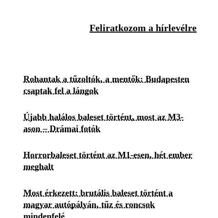
Feliratkozom a hírlevélre
Rohantak a tűzoltók, a mentők: Budapesten
csaptak fel a lángok
Újabb halálos baleset történt, most az M3-
ason – Drámai fotók
Horrorbaleset történt az M1-esen, hét ember
meghalt
Most érkezett: brutális baleset történt a
magyar autópályán, tűz és roncsok
mindenfelé