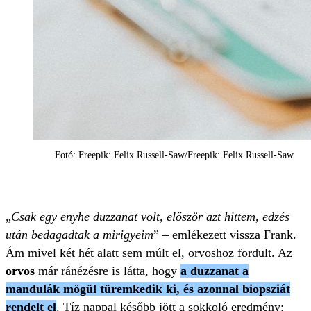
Fotó: Freepik: Felix Russell-Saw/Freepik: Felix Russell-Saw
„
Csak egy enyhe duzzanat volt, először azt hittem, edzés
után bedagadtak a mirigyeim
” – emlékezett vissza Frank.
Ám mivel két hét alatt sem múlt el, orvoshoz fordult. Az
orvos
már ránézésre is látta, hogy
a duzzanat a
mandulák mögül türemkedik ki, és azonnal biopsziát
rendelt el
. Tíz nappal később jött a sokkoló eredmény: