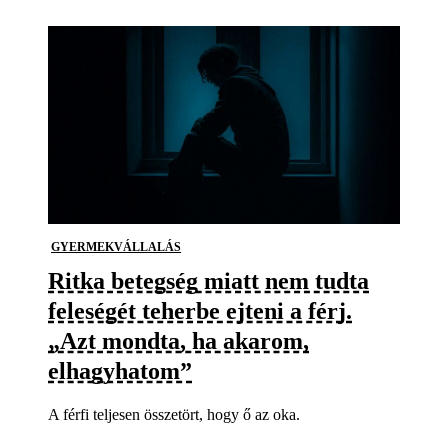
GYERMEKVÁLLALÁS
Ritka betegség miatt nem tudta
feleségét teherbe ejteni a férj.
„Azt mondta, ha akarom,
elhagyhatom”
A férfi teljesen összetört, hogy ő az oka.