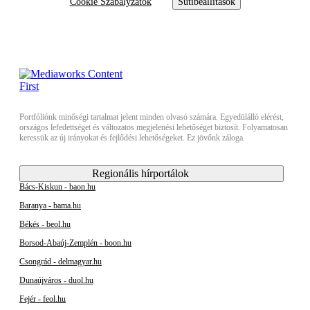
Cookie Szabályzatok
Sütibeállítások
Portfóliónk minőségi tartalmat jelent minden olvasó számára. Egyedülálló elérést,
országos lefedettséget és változatos megjelenési lehetőséget biztosít. Folyamatosan
keressük az új irányokat és fejlődési lehetőségeket. Ez jövőnk záloga.
Regionális hírportálok
Bács-Kiskun - baon.hu
Baranya - bama.hu
Békés - beol.hu
Borsod-Abaúj-Zemplén - boon.hu
Csongrád - delmagyar.hu
Dunaújváros - duol.hu
Fejér - feol.hu