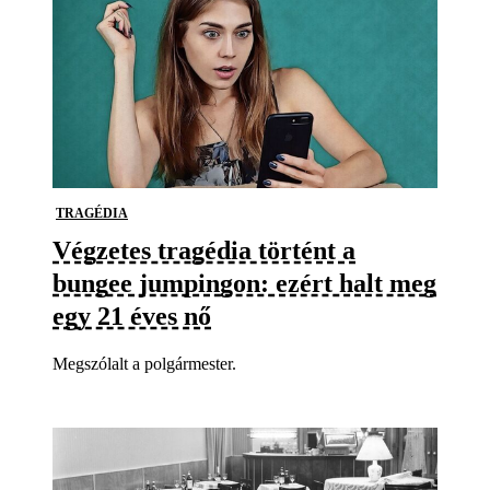
TRAGÉDIA
Végzetes tragédia történt a
bungee jumpingon: ezért halt meg
egy 21 éves nő
Megszólalt a polgármester.