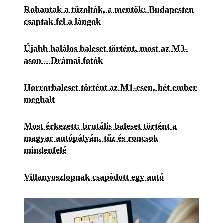
Rohantak a tűzoltók, a mentők: Budapesten
csaptak fel a lángok
Újabb halálos baleset történt, most az M3-
ason – Drámai fotók
Horrorbaleset történt az M1-esen, hét ember
meghalt
Most érkezett: brutális baleset történt a
magyar autópályán, tűz és roncsok
mindenfelé
Villanyoszlopnak csapódott egy autó