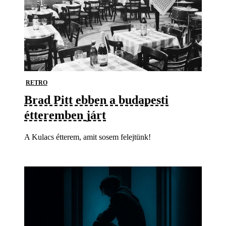
RETRO
Brad Pitt ebben a budapesti
étteremben járt
A Kulacs étterem, amit sosem felejtünk!