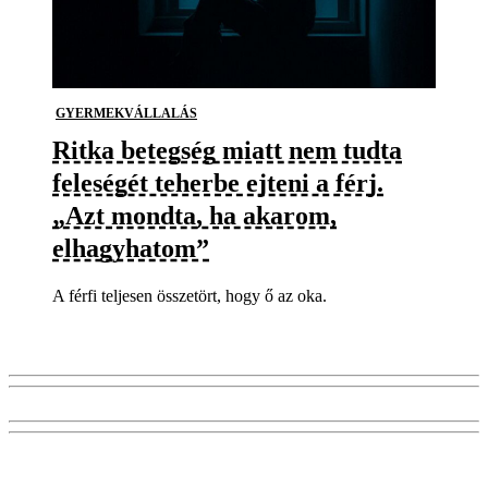
GYERMEKVÁLLALÁS
Ritka betegség miatt nem tudta
feleségét teherbe ejteni a férj.
„Azt mondta, ha akarom,
elhagyhatom”
A férfi teljesen összetört, hogy ő az oka.