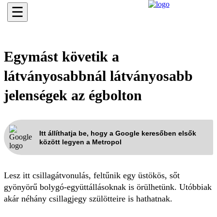
☰
Egymást követik a
látványosabbnál látványosabb
jelenségek az égbolton
Itt állíthatja be, hogy a Google keresőben elsők
között legyen a Metropol
Lesz itt csillagátvonulás, feltűnik egy üstökös, sőt
gyönyörű bolygó-együttállásoknak is örülhetünk. Utóbbiak
akár néhány csillagjegy szülötteire is hathatnak.