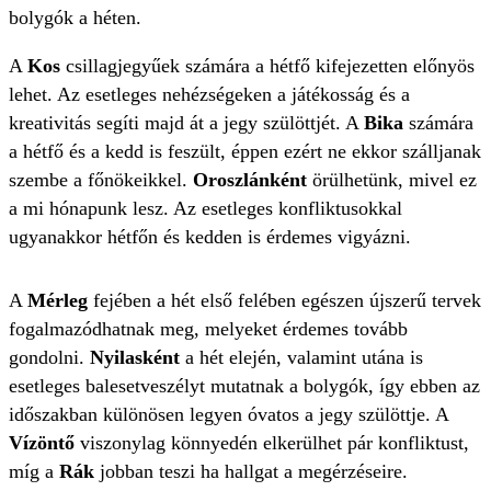
bolygók a héten.
A
Kos
csillagjegyűek számára a hétfő kifejezetten előnyös
lehet. Az esetleges nehézségeken a játékosság és a
kreativitás segíti majd át a jegy szülöttjét. A
Bika
számára
a hétfő és a kedd is feszült, éppen ezért ne ekkor szálljanak
szembe a főnökeikkel.
Oroszlánként
örülhetünk, mivel ez
a mi hónapunk lesz. Az esetleges konfliktusokkal
ugyanakkor hétfőn és kedden is érdemes vigyázni.
A
Mérleg
fejében a hét első felében egészen újszerű tervek
fogalmazódhatnak meg, melyeket érdemes tovább
gondolni.
Nyilasként
a hét elején, valamint utána is
esetleges balesetveszélyt mutatnak a bolygók, így ebben az
időszakban különösen legyen óvatos a jegy szülöttje. A
Vízöntő
viszonylag könnyedén elkerülhet pár konfliktust,
míg a
Rák
jobban teszi ha hallgat a megérzéseire.