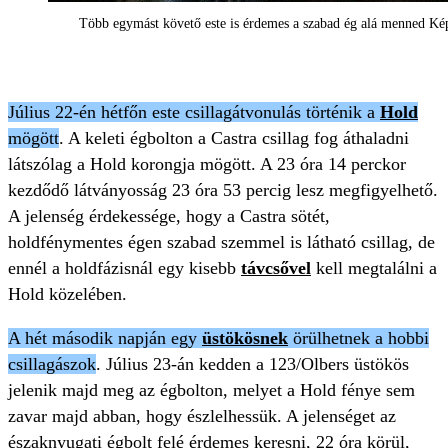
Több egymást követő este is érdemes a szabad ég alá menned Kép
Július 22-én hétfőn este csillagátvonulás történik a
Hold
mögött
. A keleti égbolton a Castra csillag fog áthaladni
látszólag a Hold korongja mögött. A 23 óra 14 perckor
kezdődő látványosság 23 óra 53 percig lesz megfigyelhető.
A jelenség érdekessége, hogy a Castra sötét,
holdfénymentes égen szabad szemmel is látható csillag, de
ennél a holdfázisnál egy kisebb
távcsővel
kell megtalálni a
Hold közelében.
A hét második napján egy
üstökösnek
örülhetnek a hobbi
csillagászok
. Július 23-án kedden a 123/Olbers üstökös
jelenik majd meg az égbolton, melyet a Hold fénye sem
zavar majd abban, hogy észlelhessük. A jelenséget az
északnyugati égbolt felé érdemes keresni, 22 óra körül,