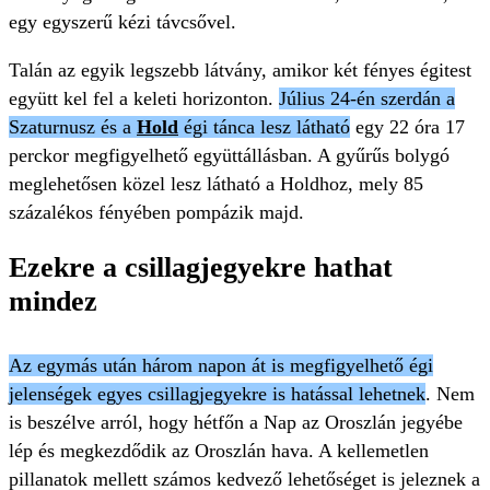
egy egyszerű kézi távcsővel.
Talán az egyik legszebb látvány, amikor két fényes égitest
együtt kel fel a keleti horizonton.
Július 24-én szerdán a
Szaturnusz és a
Hold
égi tánca lesz látható
egy 22 óra 17
perckor megfigyelhető együttállásban. A gyűrűs bolygó
meglehetősen közel lesz látható a Holdhoz, mely 85
százalékos fényében pompázik majd.
Ezekre a csillagjegyekre hathat
mindez
Az egymás után három napon át is megfigyelhető égi
jelenségek egyes csillagjegyekre is hatással lehetnek
. Nem
is beszélve arról, hogy hétfőn a Nap az Oroszlán jegyébe
lép és megkezdődik az Oroszlán hava. A kellemetlen
pillanatok mellett számos kedvező lehetőséget is jeleznek a