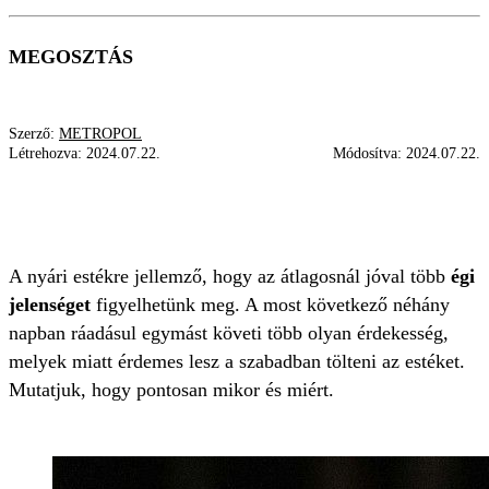
MEGOSZTÁS
Szerző:
METROPOL
Létrehozva:
2024.07.22.
Módosítva:
2024.07.22.
ÜSTÖKÖS
LÁTVÁNYOSSÁG
SZATURNUSZ
EGYÜTTÁLLÁS
HOLD
A nyári estékre jellemző, hogy az átlagosnál jóval több
égi
jelenséget
figyelhetünk meg. A most következő néhány
napban ráadásul egymást követi több olyan érdekesség,
melyek miatt érdemes lesz a szabadban tölteni az estéket.
Mutatjuk, hogy pontosan mikor és miért.