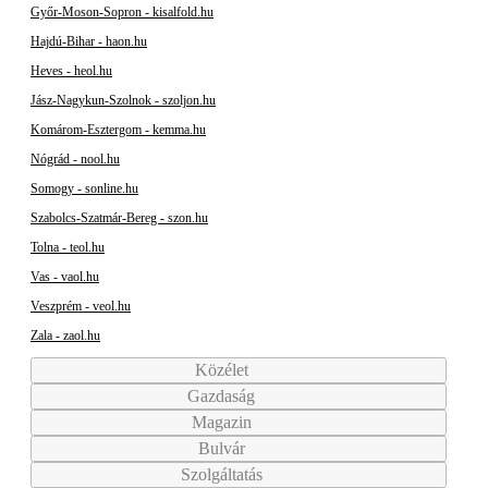
Győr-Moson-Sopron - kisalfold.hu
Hajdú-Bihar - haon.hu
Heves - heol.hu
Jász-Nagykun-Szolnok - szoljon.hu
Komárom-Esztergom - kemma.hu
Nógrád - nool.hu
Somogy - sonline.hu
Szabolcs-Szatmár-Bereg - szon.hu
Tolna - teol.hu
Vas - vaol.hu
Veszprém - veol.hu
Zala - zaol.hu
Közélet
Gazdaság
Magazin
Bulvár
Szolgáltatás