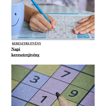
KERESZTREJTVÉNY
Napi
keresztrejtvény