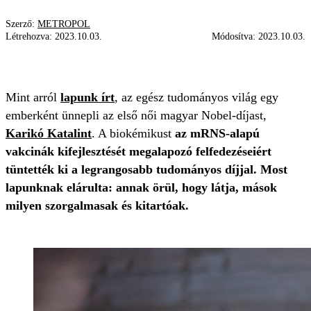
Szerző:
METROPOL
Létrehozva:
2023.10.03.
Módosítva:
2023.10.03.
KARIKÓ KATALIN
NOBEL-DÍJ
ÜZENET
Mint arról
lapunk írt
, az egész tudományos világ egy
emberként ünnepli az első női magyar Nobel-díjast,
Karikó Katalint
. A biokémikust
az mRNS-alapú
vakcinák kifejlesztését megalapozó felfedezéseiért
tüntették ki a legrangosabb tudományos díjjal. Most
lapunknak elárulta: annak örül, hogy látja, mások
milyen szorgalmasak és kitartóak.