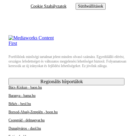
Cookie Szabályzatok
Sütibeállítások
Portfóliónk minőségi tartalmat jelent minden olvasó számára. Egyedülálló elérést,
országos lefedettséget és változatos megjelenési lehetőséget biztosít. Folyamatosan
keressük az új irányokat és fejlődési lehetőségeket. Ez jövőnk záloga.
Regionális hírportálok
Bács-Kiskun - baon.hu
Baranya - bama.hu
Békés - beol.hu
Borsod-Abaúj-Zemplén - boon.hu
Csongrád - delmagyar.hu
Dunaújváros - duol.hu