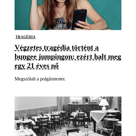
TRAGÉDIA
Végzetes tragédia történt a
bungee jumpingon: ezért halt meg
egy 21 éves nő
Megszólalt a polgármester.