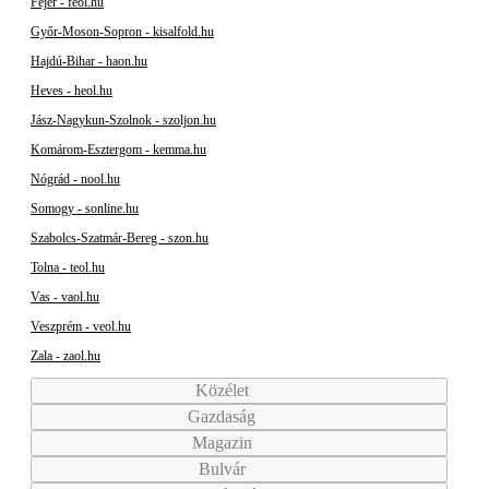
Fejér - feol.hu
Győr-Moson-Sopron - kisalfold.hu
Hajdú-Bihar - haon.hu
Heves - heol.hu
Jász-Nagykun-Szolnok - szoljon.hu
Komárom-Esztergom - kemma.hu
Nógrád - nool.hu
Somogy - sonline.hu
Szabolcs-Szatmár-Bereg - szon.hu
Tolna - teol.hu
Vas - vaol.hu
Veszprém - veol.hu
Zala - zaol.hu
Közélet
Gazdaság
Magazin
Bulvár