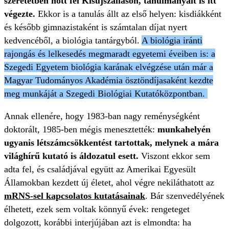
szeretetben nőtt fel Kisújszálláson, tanulmányait is itt
végezte.
Ekkor is a tanulás állt az első helyen: kisdiákként
és később gimnazistaként is számtalan díjat nyert
kedvencéből, a biológia tantárgyból.
A biológia iránti
rajongás és lelkesedés megmaradt egyetemi éveiben is: a
Szegedi Egyetem biológia karának elvégzése után már a
Magyar Tudományos Akadémia ösztöndíjasaként kezdte
meg munkáját a Szegedi Biológiai Kutatóközpontban.
Annak ellenére, hogy 1983-ban nagy reménységként
doktorált, 1985-ben mégis menesztették:
munkahelyén
ugyanis létszámcsökkentést tartottak, melynek a mára
világhírű kutató is áldozatul esett.
Viszont ekkor sem
adta fel, és családjával együtt az Amerikai Egyesült
Államokban kezdett új életet, ahol végre nekiláthatott az
mRNS-sel kapcsolatos kutatásainak
. Bár szenvedélyének
élhetett, ezek sem voltak könnyű évek: rengeteget
dolgozott, korábbi interjújában azt is elmondta: ha