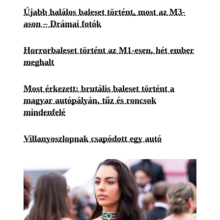
Újabb halálos baleset történt, most az M3-
ason – Drámai fotók
Horrorbaleset történt az M1-esen, hét ember
meghalt
Most érkezett: brutális baleset történt a
magyar autópályán, tűz és roncsok
mindenfelé
Villanyoszlopnak csapódott egy autó