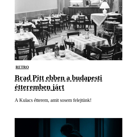
RETRO
Brad Pitt ebben a budapesti
étteremben járt
A Kulacs étterem, amit sosem felejtünk!