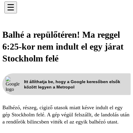
☰
Balhé a repülőtéren! Ma reggel
6:25-kor nem indult el egy járat
Stockholm felé
Itt állíthatja be, hogy a Google keresőben elsők
között legyen a Metropol
Balhézó, részeg, cigiző utasok miatt késve indult el egy
gép Stockholm felé. A gép végül felszállt, de landolás után
a rendőrök bilincsben vitték el az egyik balhézó utast.