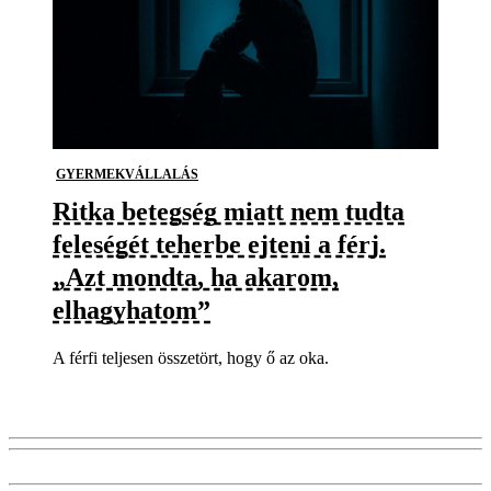
GYERMEKVÁLLALÁS
Ritka betegség miatt nem tudta
feleségét teherbe ejteni a férj.
„Azt mondta, ha akarom,
elhagyhatom”
A férfi teljesen összetört, hogy ő az oka.