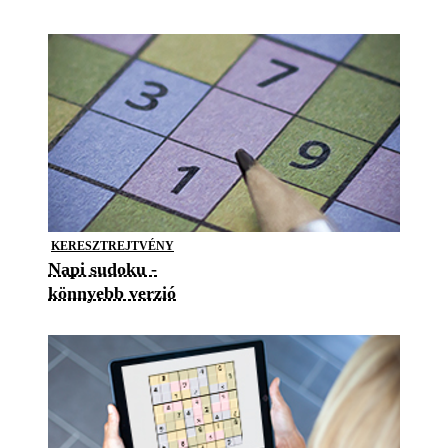
KERESZTREJTVÉNY
Napi sudoku -
könnyebb verzió