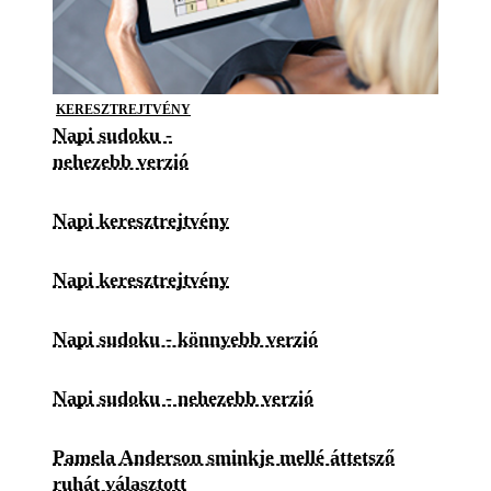
KERESZTREJTVÉNY
Napi sudoku -
nehezebb verzió
Napi keresztrejtvény
Napi keresztrejtvény
Napi sudoku - könnyebb verzió
Napi sudoku - nehezebb verzió
Pamela Anderson sminkje mellé áttetsző
ruhát választott