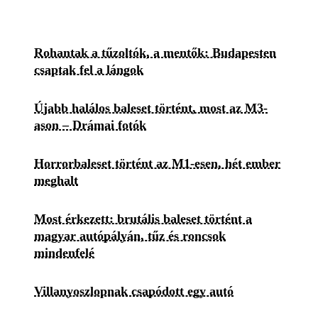
Rohantak a tűzoltók, a mentők: Budapesten
csaptak fel a lángok
Újabb halálos baleset történt, most az M3-
ason – Drámai fotók
Horrorbaleset történt az M1-esen, hét ember
meghalt
Most érkezett: brutális baleset történt a
magyar autópályán, tűz és roncsok
mindenfelé
Villanyoszlopnak csapódott egy autó