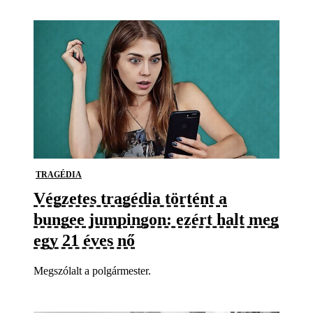
TRAGÉDIA
Végzetes tragédia történt a
bungee jumpingon: ezért halt meg
egy 21 éves nő
Megszólalt a polgármester.