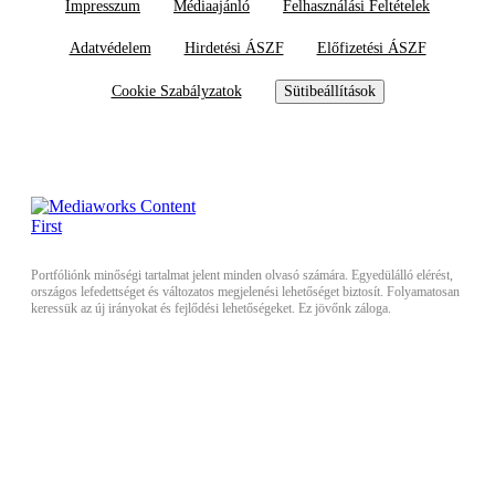
Impresszum
Médiaajánló
Felhasználási Feltételek
Adatvédelem
Hirdetési ÁSZF
Előfizetési ÁSZF
Cookie Szabályzatok
Sütibeállítások
Portfóliónk minőségi tartalmat jelent minden olvasó számára. Egyedülálló elérést,
országos lefedettséget és változatos megjelenési lehetőséget biztosít. Folyamatosan
keressük az új irányokat és fejlődési lehetőségeket. Ez jövőnk záloga.