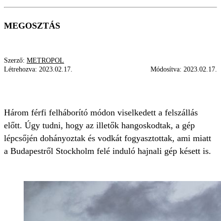
MEGOSZTÁS
Szerző:
METROPOL
Létrehozva:
2023.02.17.
Módosítva:
2023.02.17.
BUDAPEST AIRPORT
REPÜLŐ
BALHÉ
Három férfi felháborító módon viselkedett a felszállás
előtt. Úgy tudni, hogy az illetők hangoskodtak, a gép
lépcsőjén dohányoztak és vodkát fogyasztottak, ami miatt
a Budapestről Stockholm felé induló hajnali gép késett is.