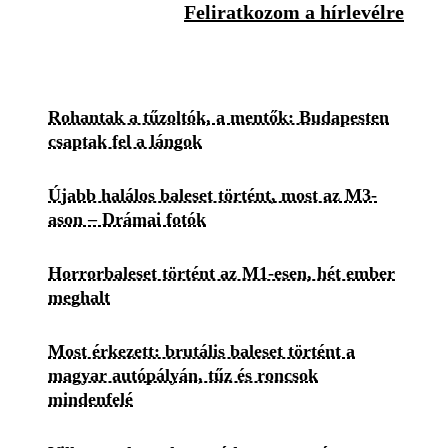
Feliratkozom a hírlevélre
Rohantak a tűzoltók, a mentők: Budapesten
csaptak fel a lángok
Újabb halálos baleset történt, most az M3-
ason – Drámai fotók
Horrorbaleset történt az M1-esen, hét ember
meghalt
Most érkezett: brutális baleset történt a
magyar autópályán, tűz és roncsok
mindenfelé