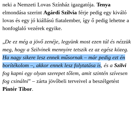
neki a Nemzeti Lovas Színház igazgatója.
Tenya
elmondása szerint
Agárdi Szilvia
férje pedig egy kiváló
lovas és egy jó kiállású fiatalember, így ő pedig lehetne a
honfoglaló vezérek egyike.
„
De ez még a jövő zenéje, legyünk most ezen túl és nézzük
meg, hogy a Szilvinek mennyire tetszik ez az egész közeg.
Ha nagy sikere lesz ennek műsornak – már pedig ezt én
borítékolom –, akkor ennek lesz folytatása is
, és a
Szilvi
fog kapni egy olyan szerepet tőlem, amit szintén szívesen
fog csinálni
” – zárta jövőbeli terveivel a beszélgetést
Pintér Tibor
.