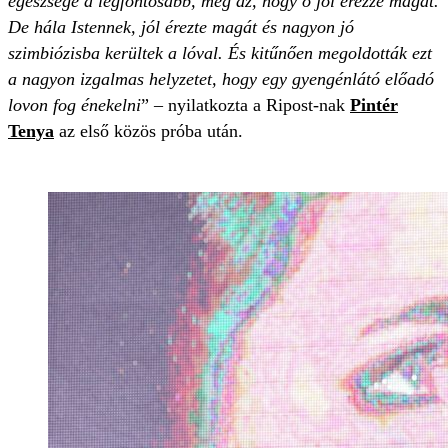
egészsége a legfontosabb, meg az, hogy ő jól érezze magát.
De hála Istennek, jól érezte magát és nagyon jó
szimbiózisba kerültek a lóval. És kitűnően megoldották ezt
a nagyon izgalmas helyzetet, hogy egy gyengénlátó előadó
lovon fog énekelni
” – nyilatkozta a Ripost-nak
Pintér
Tenya
az első közös próba után.