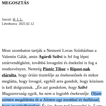
MEGOSZTÁS
Szerző:
H. L.L.
Létrehozva:
2025.02.12.
PINTÉR TIBOR
AGÁRDI SZILVIA
NEMZETI LOVAS SZÍNHÁZ
Most szombaton tartják a Nemzeti Lovas Színházban a
Valentin Gálát, amin
Agárdi Szilvi
is fel fog lépni
sztárvendégként, továbbá lovagolni és énekelni is fog a
rendezvényen. Nemrég
Pintér Tibor
a
Ripost-nak
elárulta
, hogy óriási tisztelője az énekesnőnek és mikor
meglátta, hogy lovagol, egyből arra gondolt, hogy közösen
is kell dolgozniuk. „
Én azt gondolom, hogy
Szilvi
Magyarország egyik, ha nem a legjobb énekesnője.
Olyan
szinten megáldotta őt a Jóisten egy torokkal és hallással,
hogy az pótolhatatlan.
És így, hogy tud lovagolni is, ő egy