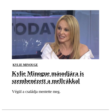
KYLIE MINOUGE
Kylie Minogue másodjára is
szembenézett a mellrákkal
Végül a családja mentette meg.