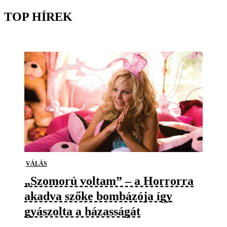
TOP HÍREK
VÁLÁS
„Szomorú voltam” – a Horrorra
akadva szőke bombázója így
gyászolta a házasságát