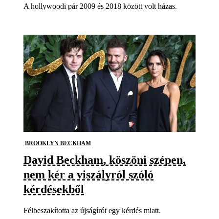
A hollywoodi pár 2009 és 2018 között volt házas.
BROOKLYN BECKHAM
David Beckham, köszöni szépen,
nem kér a viszályról szóló
kérdésekből
Félbeszakította az újságírót egy kérdés miatt.