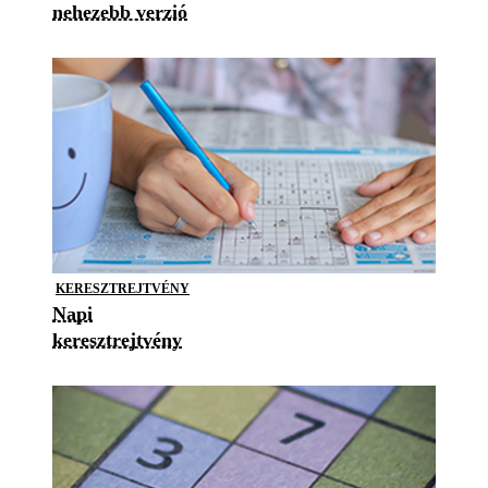
nehezebb verzió
KERESZTREJTVÉNY
Napi
keresztrejtvény