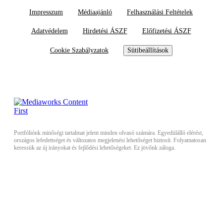
Impresszum
Médiaajánló
Felhasználási Feltételek
Adatvédelem
Hirdetési ÁSZF
Előfizetési ÁSZF
Cookie Szabályzatok
Sütibeállítások
Portfóliónk minőségi tartalmat jelent minden olvasó számára. Egyedülálló elérést,
országos lefedettséget és változatos megjelenési lehetőséget biztosít. Folyamatosan
keressük az új irányokat és fejlődési lehetőségeket. Ez jövőnk záloga.