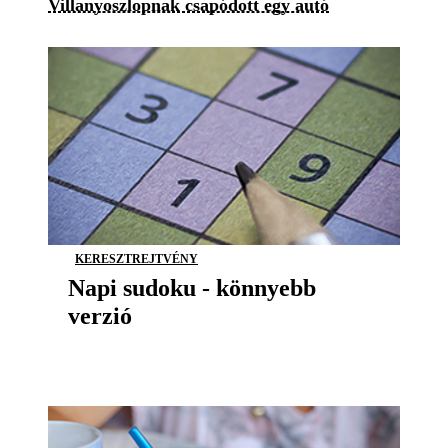
Villanyoszlopnak csapódott egy autó
KERESZTREJTVÉNY
Napi sudoku - könnyebb
verzió