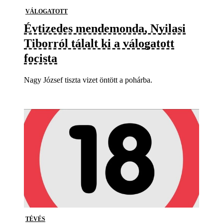
VÁLOGATOTT
Évtizedes mendemonda, Nyilasi
Tiborról tálalt ki a válogatott
focista
Nagy József tiszta vizet öntött a pohárba.
TÉVÉS