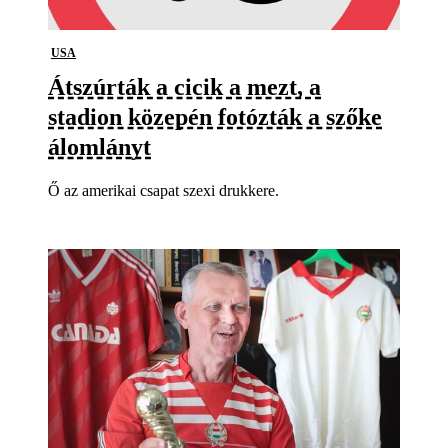
USA
Átszúrták a cicik a mezt, a
stadion közepén fotózták a szőke
álomlányt
Ő az amerikai csapat szexi drukkere.