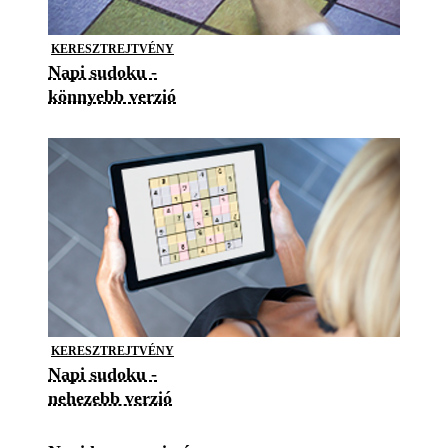
KERESZTREJTVÉNY
Napi sudoku -
könnyebb verzió
KERESZTREJTVÉNY
Napi sudoku -
nehezebb verzió