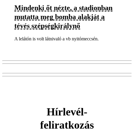
Mindenki őt nézte, a stadionban
mutatta meg bomba alakját a
tévés szépségkirálynő
A lelátón is volt látnivaló a vb nyitómeccsén.
Hírlevél-
feliratkozás