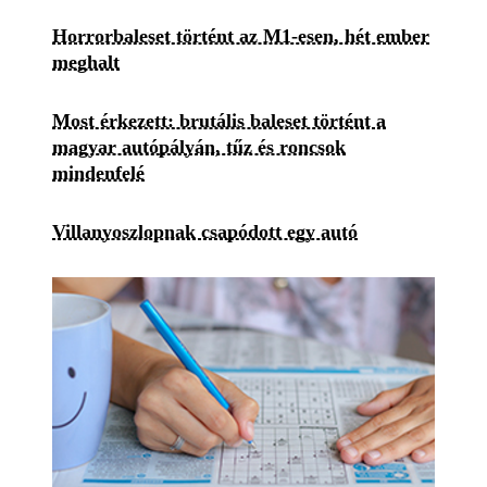
Horrorbaleset történt az M1-esen, hét ember
meghalt
Most érkezett: brutális baleset történt a
magyar autópályán, tűz és roncsok
mindenfelé
Villanyoszlopnak csapódott egy autó