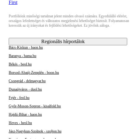
Portfóliónk minőségi tartalmat jelent minden olvasó számára. Egyedülálló elérést,
országos lefedettséget és változatos megjelenési lehetőséget biztosít. Folyamatosan
keressük az új irányokat és fejlődési lehetőségeket. Ez jövőnk záloga.
Regionális hírportálok
Bács-Kiskun - baon.hu
Baranya - bama.hu
Békés - beol.hu
Borsod-Abaúj-Zemplén - boon.hu
Csongrád - delmagyar.hu
Dunaújváros - duol.hu
Fejér - feol.hu
Győr-Moson-Sopron - kisalfold.hu
Hajdú-Bihar - haon.hu
Heves - heol.hu
Jász-Nagykun-Szolnok - szoljon.hu