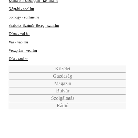
Komárom-Esztergom - kemma.hu
Nógrád - nool.hu
Somogy - sonline.hu
Szabolcs-Szatmár-Bereg - szon.hu
Tolna - teol.hu
Vas - vaol.hu
Veszprém - veol.hu
Zala - zaol.hu
Közélet
Gazdaság
Magazin
Bulvár
Szolgáltatás
Rádió