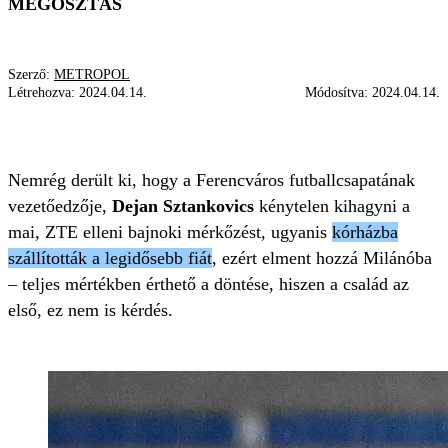
MEGOSZTÁS
Szerző:
METROPOL
Létrehozva:
2024.04.14.
Módosítva:
2024.04.14.
ÜZENET
DEJAN SZTANKOVICS
FRADI
Nemrég derült ki, hogy a Ferencváros futballcsapatának
vezetőedzője,
Dejan Sztankovics
kénytelen kihagyni a
mai, ZTE elleni bajnoki mérkőzést, ugyanis
kórházba
szállították a legidősebb fiát
, ezért elment hozzá Milánóba
– teljes mértékben érthető a döntése, hiszen a család az
első, ez nem is kérdés.