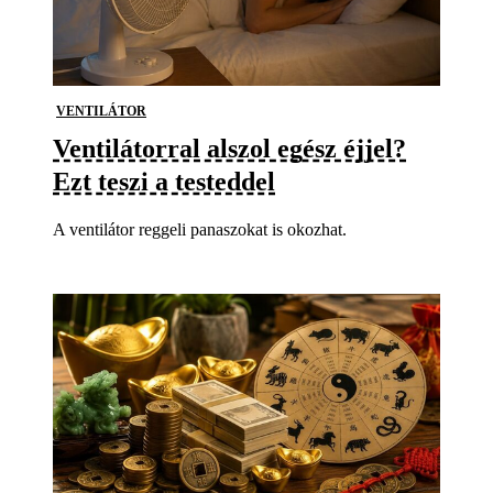
VENTILÁTOR
Ventilátorral alszol egész éjjel?
Ezt teszi a testeddel
A ventilátor reggeli panaszokat is okozhat.