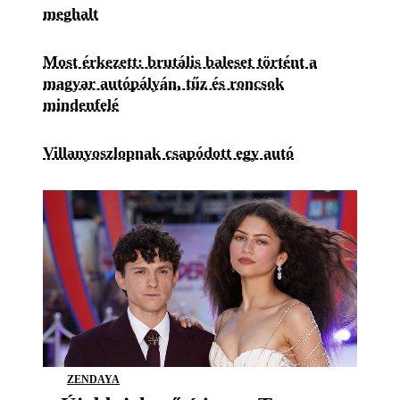
meghalt
Most érkezett: brutális baleset történt a
magyar autópályán, tűz és roncsok
mindenfelé
Villanyoszlopnak csapódott egy autó
ZENDAYA