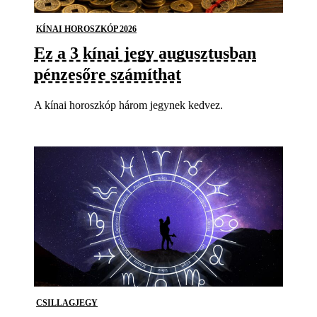
KÍNAI HOROSZKÓP 2026
Ez a 3 kínai jegy augusztusban
pénzesőre számíthat
A kínai horoszkóp három jegynek kedvez.
CSILLAGJEGY