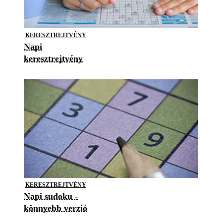
KERESZTREJTVÉNY
Napi
keresztrejtvény
KERESZTREJTVÉNY
Napi sudoku -
könnyebb verzió