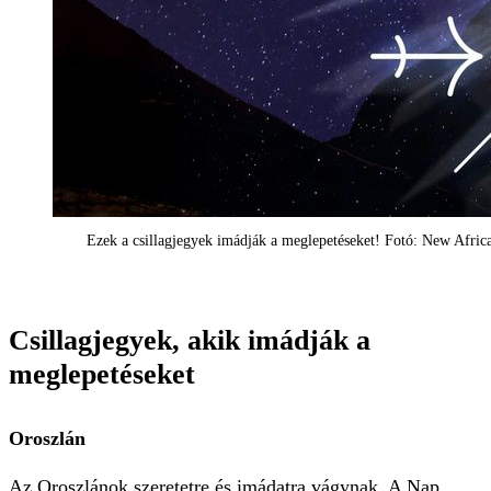
Ezek a csillagjegyek imádják a meglepetéseket! Fotó: New Africa
Csillagjegyek, akik imádják a
meglepetéseket
Oroszlán
Az Oroszlánok szeretetre és imádatra vágynak. A Nap