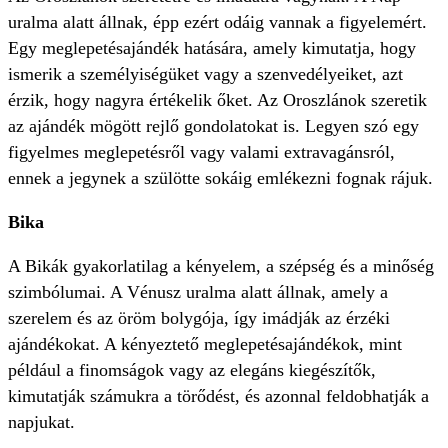
uralma alatt állnak, épp ezért odáig vannak a figyelemért.
Egy meglepetésajándék hatására, amely kimutatja, hogy
ismerik a személyiségüket vagy a szenvedélyeiket, azt
érzik, hogy nagyra értékelik őket. Az Oroszlánok szeretik
az ajándék mögött rejlő gondolatokat is. Legyen szó egy
figyelmes meglepetésről vagy valami extravagánsról,
ennek a jegynek a szülötte sokáig emlékezni fognak rájuk.
Bika
A Bikák gyakorlatilag a kényelem, a szépség és a minőség
szimbólumai. A Vénusz uralma alatt állnak, amely a
szerelem és az öröm bolygója, így imádják az érzéki
ajándékokat. A kényeztető meglepetésajándékok, mint
például a finomságok vagy az elegáns kiegészítők,
kimutatják számukra a törődést, és azonnal feldobhatják a
napjukat.