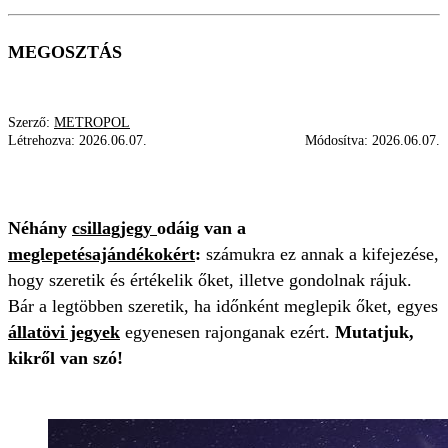
MEGOSZTÁS
Szerző:
METROPOL
Létrehozva:
2026.06.07.
Módosítva:
2026.06.07.
CSILLAGJEGY
MEGLEPETÉS
AJÁNDÉK
Néhány
csillagjegy
odáig van a
meglepetésajándékokért
:
számukra ez annak a kifejezése,
hogy szeretik és értékelik őket, illetve gondolnak rájuk.
Bár a legtöbben szeretik, ha időnként meglepik őket, egyes
állatövi jegyek
egyenesen rajonganak ezért.
Mutatjuk,
kikről van szó!