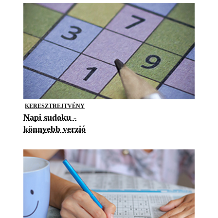
KERESZTREJTVÉNY
Napi sudoku -
könnyebb verzió