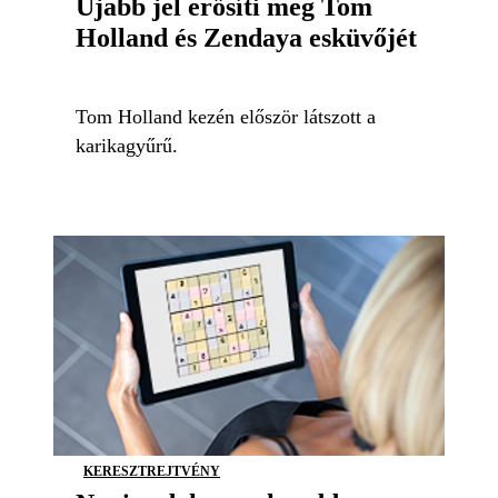
Újabb jel erősíti meg Tom
Holland és Zendaya esküvőjét
Tom Holland kezén először látszott a
karikagyűrű.
KERESZTREJTVÉNY