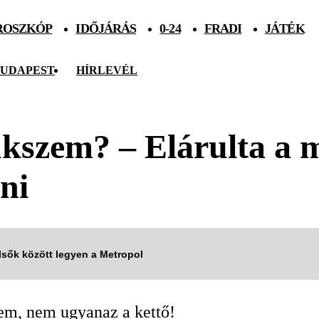
ROSZKÓP
IDŐJÁRÁS
0-24
FRADI
JÁTÉK
UDAPEST
HÍRLEVÉL
kszem? – Elárulta a 
ni
elsők között legyen a Metropol
zem, nem ugyanaz a kettő!