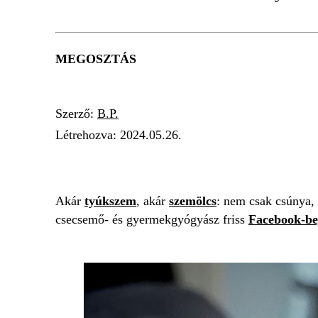
MEGOSZTÁS
Szerző:
B.P.
Létrehozva:
2024.05.26.
SZEMÖLCS
KÜLÖNBSÉG
DR. NOVÁK 
Akár
tyúkszem
, akár
szemölcs
: nem csak csúnya,
csecsemő- és gyermekgyógyász friss
Facebook-be