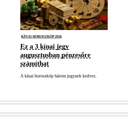
KÍNAI HOROSZKÓP 2026
Ez a 3 kínai jegy
augusztusban pénzesőre
számíthat
A kínai horoszkóp három jegynek kedvez.