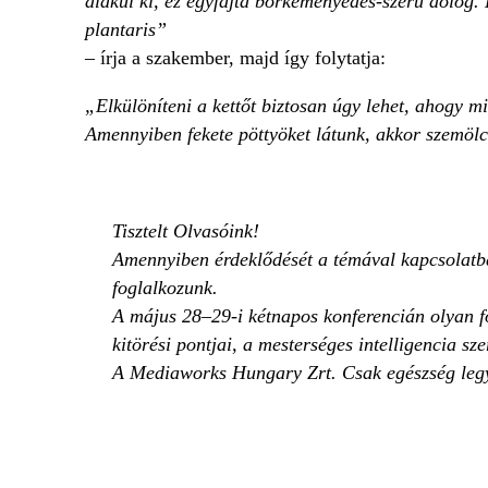
alakul ki, ez egyfajta bőrkeményedés-szerű dolog.
plantaris”
– írja a szakember, majd így folytatja:
„Elkülöníteni a kettőt biztosan úgy lehet, ahogy mi
Amennyiben fekete pöttyöket látunk, akkor szemölc
Tisztelt Olvasóink!
Amennyiben érdeklődését a témával kapcsolatban
foglalkozunk.
A május 28–29-i kétnapos konferencián olyan f
kitörési pontjai, a mesterséges intelligencia sz
A Mediaworks Hungary Zrt. Csak egészség legy