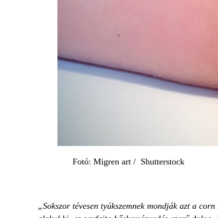
Fotó: Migren art / Shutterstock
„Sokszor tévesen tyúkszemnek mondják azt a corn ne