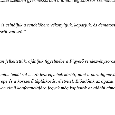
 Ezzel szemben gyermekkorban a talpon legtöbbször szemölccse
 is csináljuk a rendelőben: vékonyítjuk, kaparjuk, és dematosz
sről van szó.”
 felkeltettük, ajánljuk figyelmébe a Figyelő rendezvénysoroz
ontos témákról is szó lesz egyebek között, mint a paradigmav
erepe és a korszerű táplálkozás, életvitel. Előadóink az ágazat 
en című konferenciájára jegyek még kaphatók az alábbi cím