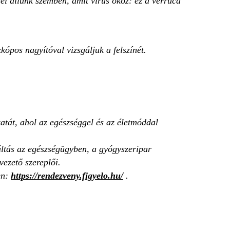
l állunk szemben, amit vírus okoz: ez a verruca
kópos nagyítóval vizsgáljuk a felszínét.
atát, ahol az egészséggel és az életmóddal
áltás az egészségügyben, a gyógyszeripar
vezető szereplői.
en:
https://rendezveny.figyelo.hu/
.