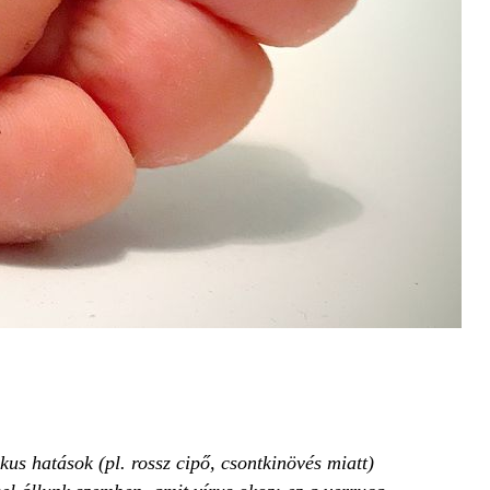
us hatások (pl. rossz cipő, csontkinövés miatt)