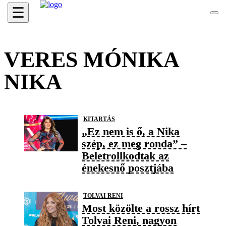
☰
VERES MÓNIKA
NIKA
KITARTÁS
„Ez nem is ő, a Nika
szép, ez meg ronda” –
Beletrollkodtak az
énekesnő posztjába
TOLVAI RENI
Most közölte a rossz hírt
Tolvai Reni, nagyon