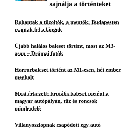
sajnálja a történteket
Rohantak a tűzoltók, a mentők: Budapesten
csaptak fel a lángok
Újabb halálos baleset történt, most az M3-
ason – Drámai fotók
Horrorbaleset történt az M1-esen, hét ember
meghalt
Most érkezett: brutális baleset történt a
magyar autópályán, tűz és roncsok
mindenfelé
Villanyoszlopnak csapódott egy autó