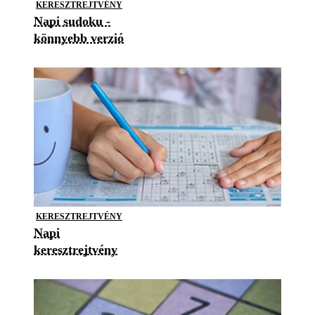
KERESZTREJTVÉNY
Napi sudoku -
könnyebb verzió
KERESZTREJTVÉNY
Napi
keresztrejtvény