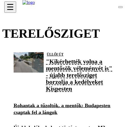
☰
TERELŐSZIGET
ÜLLŐI ÚT
"Kikérhették volna a
mentősök véleményét is"
- újabb terelősziget
borzolja a kedélyeket
Kispesten
Rohantak a tűzoltók, a mentők: Budapesten
csaptak fel a lángok