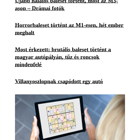
Újabb halálos baleset történt, most az M3-
ason – Drámai fotók
Horrorbaleset történt az M1-esen, hét ember
meghalt
Most érkezett: brutális baleset történt a
magyar autópályán, tűz és roncsok
mindenfelé
Villanyoszlopnak csapódott egy autó