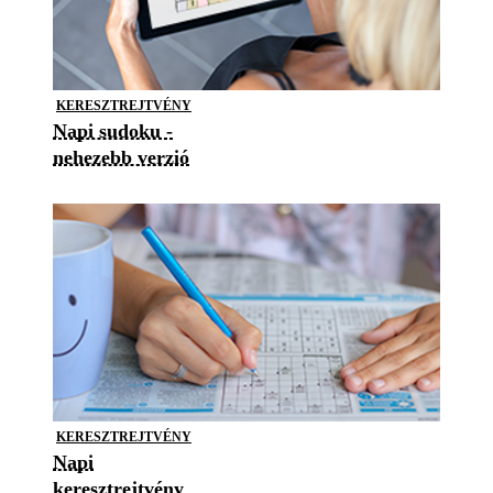
KERESZTREJTVÉNY
Napi sudoku -
nehezebb verzió
KERESZTREJTVÉNY
Napi
keresztrejtvény