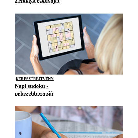
Zendaya esküvőjét
KERESZTREJTVÉNY
Napi sudoku -
nehezebb verzió