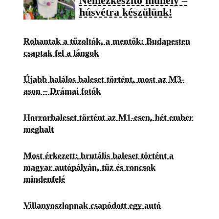
Nemezkészítő műhely –
húsvétra készülünk!
Rohantak a tűzoltók, a mentők: Budapesten
csaptak fel a lángok
Újabb halálos baleset történt, most az M3-
ason – Drámai fotók
Horrorbaleset történt az M1-esen, hét ember
meghalt
Most érkezett: brutális baleset történt a
magyar autópályán, tűz és roncsok
mindenfelé
Villanyoszlopnak csapódott egy autó