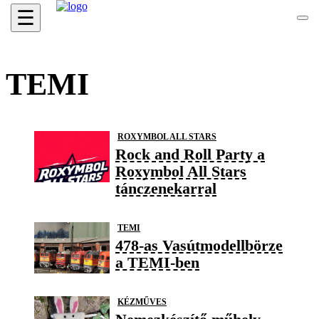
☰
TEMI
ROXYMBOL ALL STARS
Rock and Roll Party a
Roxymbol All Stars
tánczenekarral
TEMI
478-as Vasútmodellbörze
a TEMI-ben
KÉZMŰVES