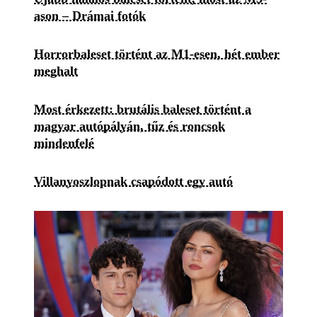
ason – Drámai fotók
Horrorbaleset történt az M1-esen, hét ember
meghalt
Most érkezett: brutális baleset történt a
magyar autópályán, tűz és roncsok
mindenfelé
Villanyoszlopnak csapódott egy autó