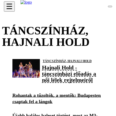
☰
TÁNCSZÍNHÁZ,
HAJNALI HOLD
TÁNCSZÍNHÁZ, HAJNALI HOLD
Hajnali Hold -
táncszínházi előadás a
női lélek rejtelmeiről
Rohantak a tűzoltók, a mentők: Budapesten
csaptak fel a lángok
Újabb halálos baleset történt, most az M3-