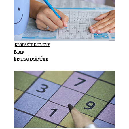
KERESZTREJTVÉNY
Napi
keresztrejtvény