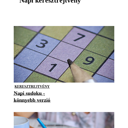
Napi keresztrejtvény
KERESZTREJTVÉNY
Napi sudoku -
könnyebb verzió