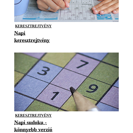
KERESZTREJTVÉNY
Napi
keresztrejtvény
KERESZTREJTVÉNY
Napi sudoku -
könnyebb verzió