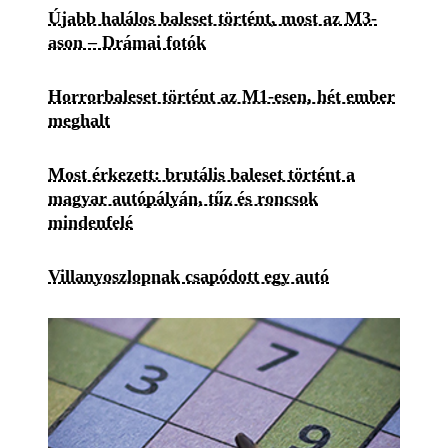
Újabb halálos baleset történt, most az M3-
ason – Drámai fotók
Horrorbaleset történt az M1-esen, hét ember
meghalt
Most érkezett: brutális baleset történt a
magyar autópályán, tűz és roncsok
mindenfelé
Villanyoszlopnak csapódott egy autó