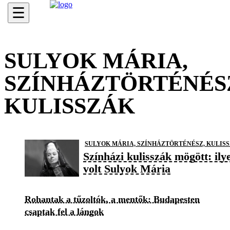
☰
SULYOK MÁRIA,
SZÍNHÁZTÖRTÉNÉS
KULISSZÁK
SULYOK MÁRIA, SZÍNHÁZTÖRTÉNÉSZ, KULIS
Színházi kulisszák mögött: ily
volt Sulyok Mária
Rohantak a tűzoltók, a mentők: Budapesten
csaptak fel a lángok