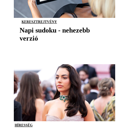
KERESZTREJTVÉNY
Napi sudoku - nehezebb
verzió
HÍRESSÉG