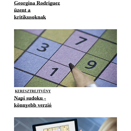
Georgina Rodriguez
üzent a
kritikusoknak
KERESZTREJTVÉNY
Napi sudoku -
könnyebb verzió