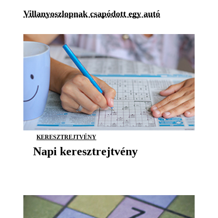
Villanyoszlopnak csapódott egy autó
KERESZTREJTVÉNY
Napi keresztrejtvény