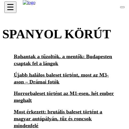
☰
SPANYOL KÖRÚT
Rohantak a tűzoltók, a mentők: Budapesten
csaptak fel a lángok
Újabb halálos baleset történt, most az M3-
ason – Drámai fotók
Horrorbaleset történt az M1-esen, hét ember
meghalt
Most érkezett: brutális baleset történt a
magyar autópályán, tűz és roncsok
mindenfelé