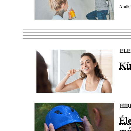
Amikor
ELE
Kím
HIR
Él
mó