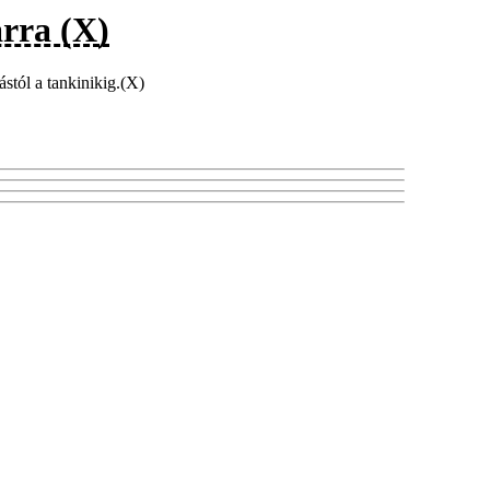
árra (X)
ástól a tankinikig.(X)