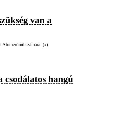
szükség van a
ksi Atomerőmű számára. (x)
a csodálatos hangú