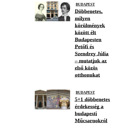
BUDAPEST
Döbbenetes,
milyen
körülmények
között élt
Budapesten
Petőfi és
Szendrey Júlia
– mutatjuk az
első közös
otthonukat
BUDAPEST
5+1 döbbenetes
érdekesség a
budapesti
Műcsarnokról