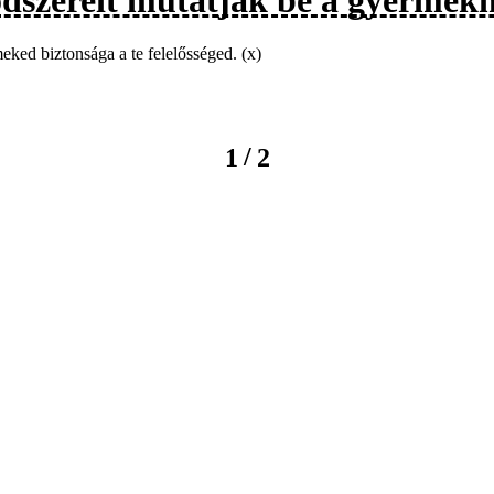
ked biztonsága a te felelősséged. (x)
/
1
2