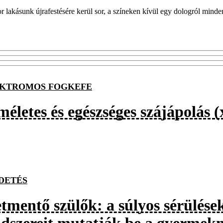
 lakásunk újrafestésére kerül sor, a színeken kívül egy dologról minde
KTROMOS FOGKEFE
életes és egészséges szájápolás (
DETÉS
etmentő szülők: a súlyos sérülése
dszereit mutatják be a gyermek