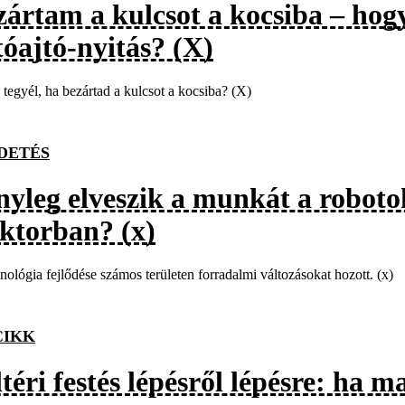
zártam a kulcsot a kocsiba – hogy
tóajtó-nyitás? (X)
 tegyél, ha bezártad a kulcsot a kocsiba? (X)
DETÉS
nyleg elveszik a munkát a robotok
ektorban? (x)
nológia fejlődése számos területen forradalmi változásokat hozott. (x)
CIKK
téri festés lépésről lépésre: ha 