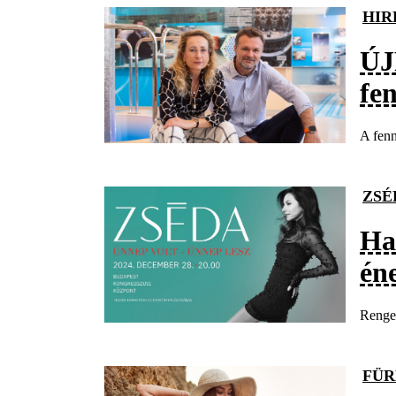
HIR
ÚJ
fe
A fenn
ZSÉ
Ha
én
Renget
FÜ