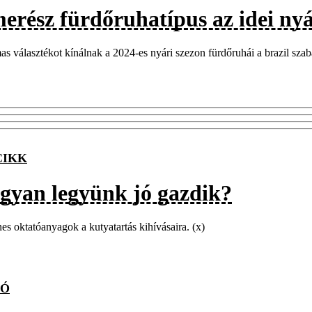
merész fürdőruhatípus az idei ny
as választékot kínálnak a 2024-es nyári szezon fürdőruhái a brazil szab
CIKK
gyan legyünk jó gazdik?
es oktatóanyagok a kutyatartás kihívásaira. (x)
TÓ