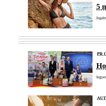
5 
Izgalm
PR 
Ho
Ingyen
AU