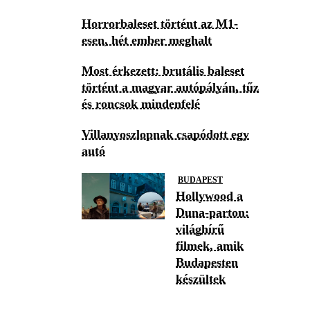
Horrorbaleset történt az M1-
esen, hét ember meghalt
Most érkezett: brutális baleset
történt a magyar autópályán, tűz
és roncsok mindenfelé
Villanyoszlopnak csapódott egy
autó
BUDAPEST
Hollywood a
Duna-parton:
világhírű
filmek, amik
Budapesten
készültek