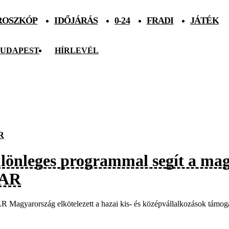
ROSZKÓP
IDŐJÁRÁS
0-24
FRADI
JÁTÉK
UDAPEST
HÍRLEVÉL
R
lönleges programmal segít a mag
AR
 Magyarország elkötelezett a hazai kis- és középvállalkozások támoga