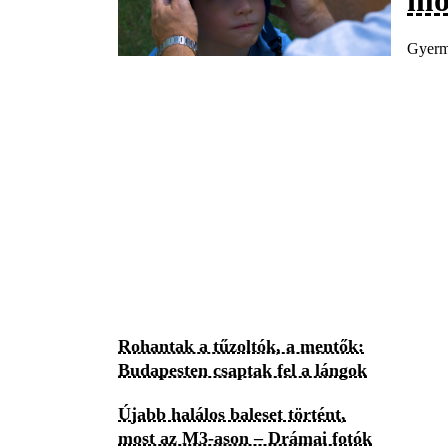
Gyerme
Rohantak a tűzoltók, a mentők:
Budapesten csaptak fel a lángok
Újabb halálos baleset történt,
most az M3-ason – Drámai fotók