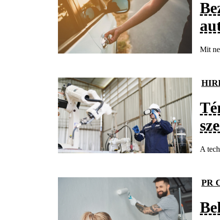
Be
au
Mit ne
HIR
Té
sz
A tech
PR 
Bel