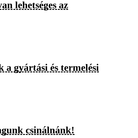
an lehetséges az
 a gyártási és termelési
magunk csinálnánk!