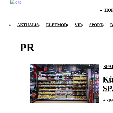
HO
AKTUÁLIS
ÉLETMÓD
VIP
SPORT
B
PR
SPA
Kü
SP
A SPAR