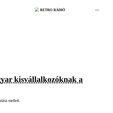
RETRO RÁDIÓ
yar kisvállalkozóknak a
tása mellett.