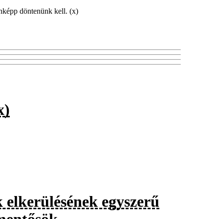
nképp döntenünk kell. (x)
x)
k elkerülésének egyszerű
mentősök