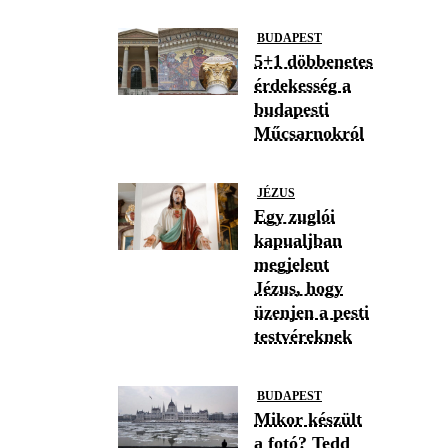
BUDAPEST
5+1 döbbenetes
érdekesség a
budapesti
Műcsarnokról
JÉZUS
Egy zuglói
kapualjban
megjelent
Jézus, hogy
üzenjen a pesti
testvéreknek
BUDAPEST
Mikor készült
a fotó? Tedd