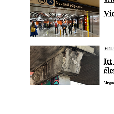
BUD
Vid
FEL
It
éle
Megnéz