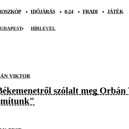
ROSZKÓP
IDŐJÁRÁS
0-24
FRADI
JÁTÉK
UDAPEST
HÍRLEVÉL
ÁN VIKTOR
Békemenetről szólalt meg Orbán
ámítunk"