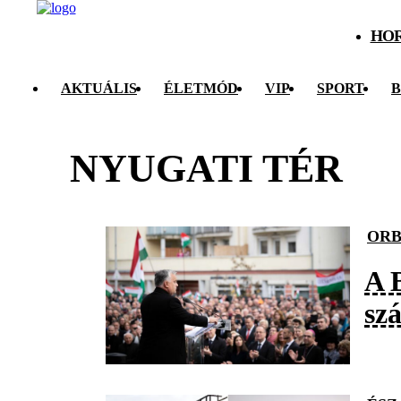
HO
AKTUÁLIS
ÉLETMÓD
VIP
SPORT
B
NYUGATI TÉR
ORB
A 
sz