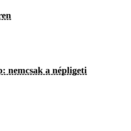
ren
p: nemcsak a népligeti