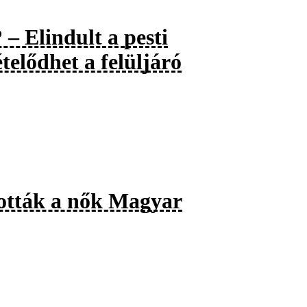
 – Elindult a pesti
telődhet a felüljáró
tották a nők Magyar