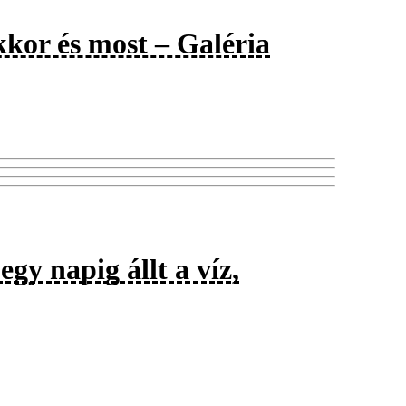
kkor és most – Galéria
gy napig állt a víz,