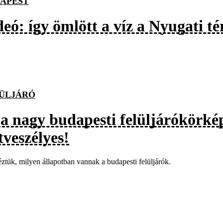
APEST
eó: így ömlött a víz a Nyugati té
ÜLJÁRÓ
t a nagy budapesti felüljárókörké
tveszélyes!
tük, milyen állapotban vannak a budapesti felüljárók.