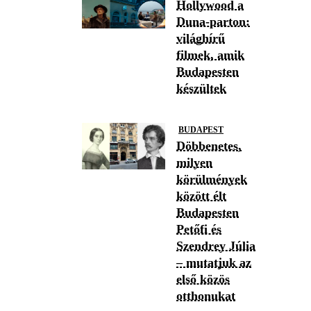
Hollywood a
Duna-parton:
világhírű
filmek, amik
Budapesten
készültek
BUDAPEST
Döbbenetes,
milyen
körülmények
között élt
Budapesten
Petőfi és
Szendrey Júlia
– mutatjuk az
első közös
otthonukat