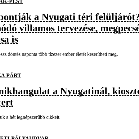
AK-PEST
ontják a Nyugati téri felüljárót?
nódó villamos tervezése, megpecsé
sa is
ssz döntés naponta több tízezer ember életét keserítheti meg.
ZA PÁRT
nikhangulat a Nyugatinál, kiosz
tert
uk a hét legnépszerűbb cikkeit.
ETI PÁLYAUDVAR