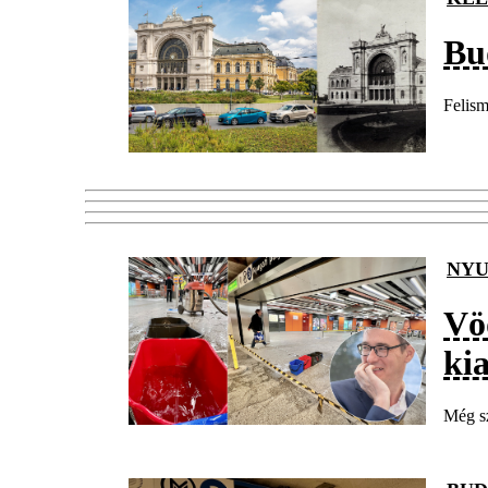
Bud
Felism
NYU
Vöd
ki
Még sz