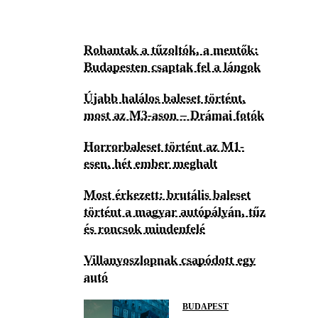
Rohantak a tűzoltók, a mentők:
Budapesten csaptak fel a lángok
Újabb halálos baleset történt,
most az M3-ason – Drámai fotók
Horrorbaleset történt az M1-
esen, hét ember meghalt
Most érkezett: brutális baleset
történt a magyar autópályán, tűz
és roncsok mindenfelé
Villanyoszlopnak csapódott egy
autó
BUDAPEST