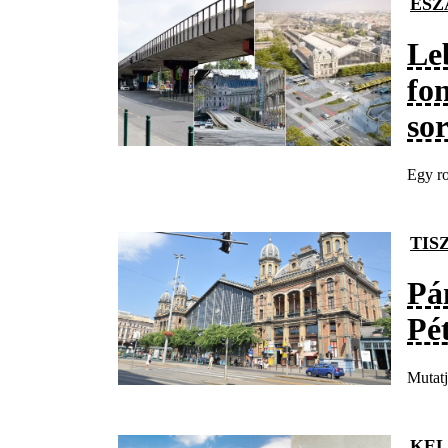
ÉSZ
Leb
fo
sor
Egy ro
TIS
Pá
Pé
Mutatj
KEL