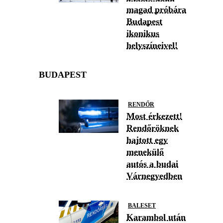
magad próbára
Budapest
ikonikus
helyszíneivel!
BUDAPEST
RENDŐR
Most érkezett!
Rendőröknek
hajtott egy
menekülő
autós a budai
Várnegyedben
BALESET
Karambol után