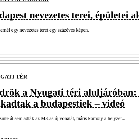
apest nevezetes terei, épületei a
ernél egy nevezetes teret egy százéves képen.
GATI TÉR
rök a Nyugati téri aluljáróban: e
akadtak a budapestiek – videó
inte át sem adták az M3-as új vonalát, máris komoly a helyzet...