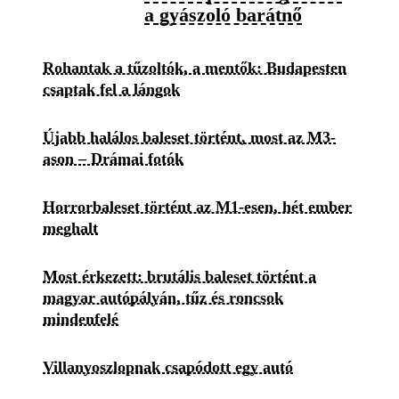
a gyászoló barátnő
Rohantak a tűzoltók, a mentők: Budapesten
csaptak fel a lángok
Újabb halálos baleset történt, most az M3-
ason – Drámai fotók
Horrorbaleset történt az M1-esen, hét ember
meghalt
Most érkezett: brutális baleset történt a
magyar autópályán, tűz és roncsok
mindenfelé
Villanyoszlopnak csapódott egy autó