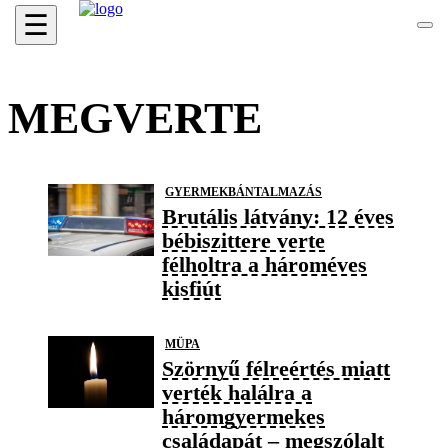
☰
MEGVERTE
GYERMEKBÁNTALMAZÁS
Brutális látvány: 12 éves
bébiszittere verte
félholtra a hároméves
kisfiút
MÜPA
Szörnyű félreértés miatt
verték halálra a
háromgyermekes
családapát – megszólalt