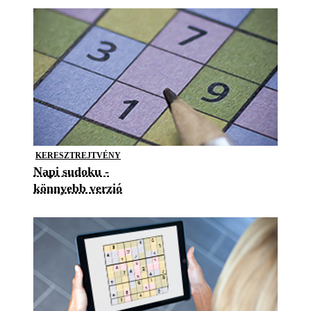
KERESZTREJTVÉNY
Napi sudoku -
könnyebb verzió