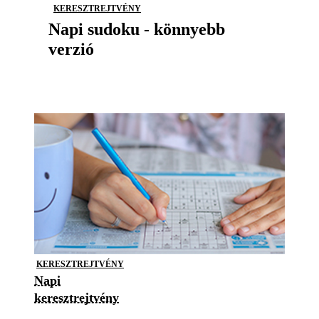
KERESZTREJTVÉNY
Napi sudoku - könnyebb
verzió
KERESZTREJTVÉNY
Napi
keresztrejtvény