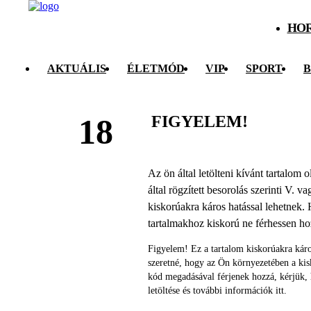
HO
AKTUÁLIS
ÉLETMÓD
VIP
SPORT
B
FIGYELEM!
18
Az ön által letölteni kívánt tartalom
által rögzített besorolás szerinti V. v
kiskorúakra káros hatással lehetnek. 
tartalmakhoz kiskorú ne férhessen h
Figyelem! Ez a tartalom kiskorúakra káro
szeretné, hogy az Ön környezetében a ki
kód megadásával férjenek hozzá, kérjük,
letöltése és további információk itt.