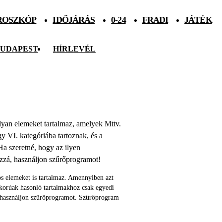
ROSZKÓP
IDŐJÁRÁS
0-24
FRADI
JÁTÉK
UDAPEST
HÍRLEVÉL
 olyan elemeket tartalmaz, amelyek Mttv.
agy VI. kategóriába tartoznak, és a
Ha szeretné, hogy az ilyen
ozzá, használjon szűrőprogramot!
s elemeket is tartalmaz. Amennyiben azt
skorúak hasonló tartalmakhoz csak egyedi
 használjon szűrőprogramot. Szűrőprogram