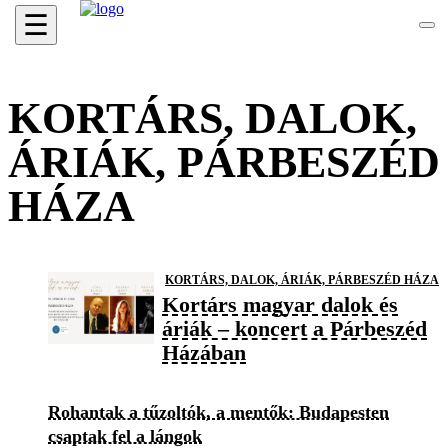
☰
KORTÁRS, DALOK,
ÁRIÁK, PÁRBESZÉD
HÁZA
KORTÁRS, DALOK, ÁRIÁK, PÁRBESZÉD HÁZA
Kortárs magyar dalok és
áriák – koncert a Párbeszéd
Házában
Rohantak a tűzoltók, a mentők: Budapesten
csaptak fel a lángok