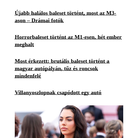
Újabb halálos baleset történt, most az M3-
ason – Drámai fotók
Horrorbaleset történt az M1-esen, hét ember
meghalt
Most érkezett: brutális baleset történt a
magyar autópályán, tűz és roncsok
mindenfelé
Villanyoszlopnak csapódott egy autó