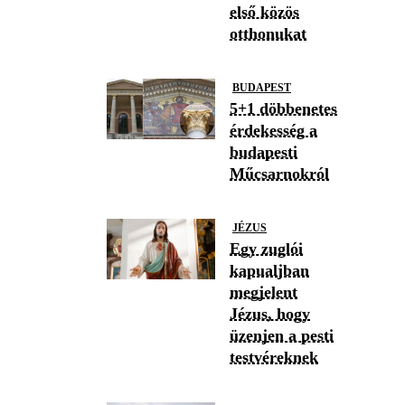
első közös
otthonukat
BUDAPEST
5+1 döbbenetes
érdekesség a
budapesti
Műcsarnokról
JÉZUS
Egy zuglói
kapualjban
megjelent
Jézus, hogy
üzenjen a pesti
testvéreknek