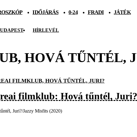
ROSZKÓP
IDŐJÁRÁS
0-24
FRADI
JÁTÉK
UDAPEST
HÍRLEVÉL
B, HOVÁ TŰNTÉL, J
EAI FILMKLUB, HOVÁ TŰNTÉL, JURI?
reai filmklub: Hová tűntél, Juri
űntél, Juri?/Jazzy Misfits (2020)