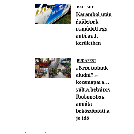
BALESET
Karambol után
épületnek
csapódott egy
autó az I.
kerületben
BUDAPEST
„Nem tudunk
aludni” –
kocsmaparadicsommá
vált a belváros
Budapesten,
amióta
beköszöntött a
jó idő