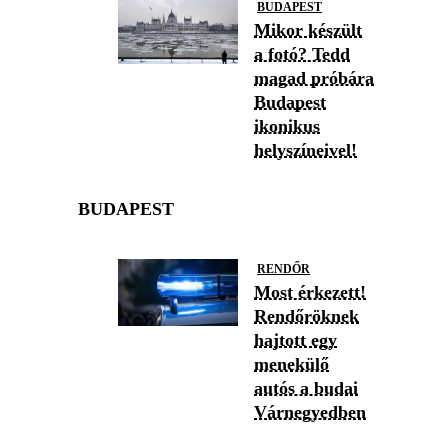
BUDAPEST
Mikor készült
a fotó? Tedd
magad próbára
Budapest
ikonikus
helyszíneivel!
BUDAPEST
RENDŐR
Most érkezett!
Rendőröknek
hajtott egy
menekülő
autós a budai
Várnegyedben