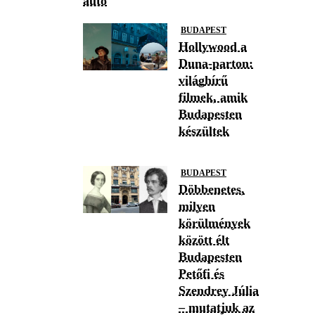
autó
BUDAPEST
Hollywood a
Duna-parton:
világhírű
filmek, amik
Budapesten
készültek
BUDAPEST
Döbbenetes,
milyen
körülmények
között élt
Budapesten
Petőfi és
Szendrey Júlia
– mutatjuk az