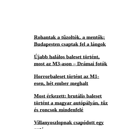
Rohantak a tűzoltók, a mentők:
Budapesten csaptak fel a lángok
Újabb halálos baleset történt,
most az M3-ason – Drámai fotók
Horrorbaleset történt az M1-
esen, hét ember meghalt
Most érkezett: brutális baleset
történt a magyar autópályán, tűz
és roncsok mindenfelé
Villanyoszlopnak csapódott egy