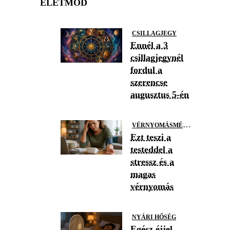
ÉLETMÓD
CSILLAGJEGY
Ennél a 3
csillagjegynél
fordul a
szerencse
augusztus 5-én
V
ÉRNYOMÁSMÉRÉS
Ezt teszi a
testeddel a
stressz és a
magas
vérnyomás
NYÁRI HŐSÉG
Egész éjjel