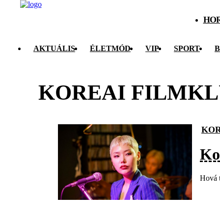
HO
AKTUÁLIS
ÉLETMÓD
VIP
SPORT
B
KOREAI FILMKLU
KOR
Ko
Hová t