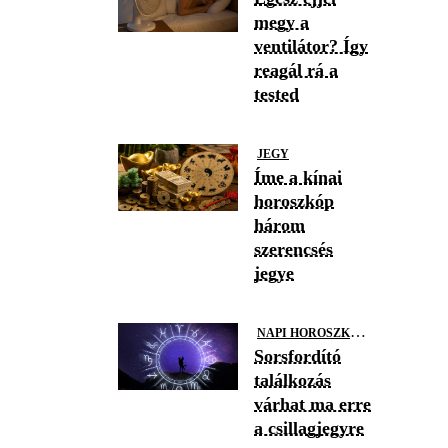
megy a
ventilátor? Így
reagál rá a
tested
JEGY
Íme a kínai
horoszkóp
három
szerencsés
jegye
N
API HOROSZKÓP
Sorsfordító
találkozás
várhat ma erre
a csillagjegyre