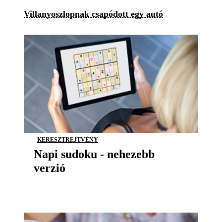
Villanyoszlopnak csapódott egy autó
KERESZTREJTVÉNY
Napi sudoku - nehezebb
verzió