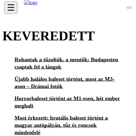
☰
KEVEREDETT
Rohantak a tűzoltók, a mentők: Budapesten
csaptak fel a lángok
Újabb halálos baleset történt, most az M3-
ason – Drámai fotók
Horrorbaleset történt az M1-esen, hét ember
meghalt
Most érkezett: brutális baleset történt a
magyar autópályán, tűz és roncsok
mindenfelé