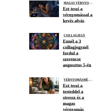
M
AGAS VÉRNYOMÁS
Ezt teszi a
vérnyomással a
kevés alvás
CSILLAGJEGY
Ennél a 3
csillagjegynél
fordul a
szerencse
augusztus 5-én
V
ÉRNYOMÁSMÉRÉS
Ezt teszi a
testeddel a
stressz és a
magas
vérnyomás