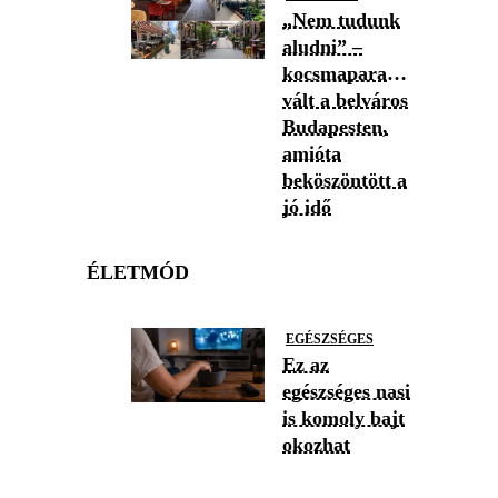
„Nem tudunk
aludni” –
kocsmaparadicsommá
vált a belváros
Budapesten,
amióta
beköszöntött a
jó idő
ÉLETMÓD
EGÉSZSÉGES
Ez az
egészséges nasi
is komoly bajt
okozhat