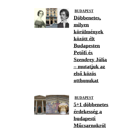
BUDAPEST
Döbbenetes,
milyen
körülmények
között élt
Budapesten
Petőfi és
Szendrey Júlia
– mutatjuk az
első közös
otthonukat
BUDAPEST
5+1 döbbenetes
érdekesség a
budapesti
Műcsarnokról