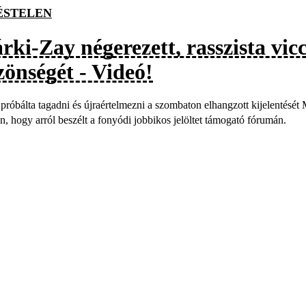
ÉSTELEN
ki-Zay négerezett, rasszista vicc
zönségét - Videó!
próbálta tagadni és újraértelmezni a szombaton elhangzott kijelentését 
en, hogy arról beszélt a fonyódi jobbikos jelöltet támogató fórumán.