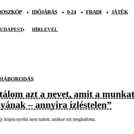
ROSZKÓP
IDŐJÁRÁS
0-24
FRADI
JÁTÉK
UDAPEST
HÍRLEVÉL
HÁBORODÁS
tálom azt a nevet, amit a munkat
nyának – annyira ízléstelen”
y köpni-nyelni nem tudott, amikor ezt meghallotta.