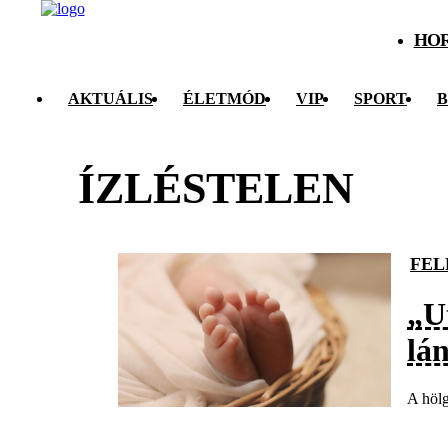
HO
AKTUÁLIS
ÉLETMÓD
VIP
SPORT
B
ÍZLÉSTELEN
FEL
„U
lá
A hölg