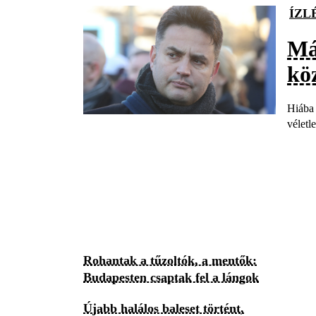
ÍZL
Már
kö
Hiába 
véletl
Rohantak a tűzoltók, a mentők:
Budapesten csaptak fel a lángok
Újabb halálos baleset történt,