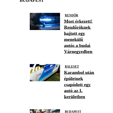
BUDAPEST
RENDŐR
Most érkezett!
Rendőröknek
hajtott egy
menekülő
autós a budai
Várnegyedben
BALESET
Karambol után
épületnek
csapódott egy
autó az I.
kerületben
BUDAPEST