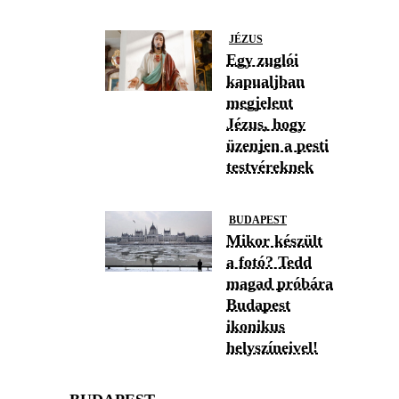
JÉZUS
Egy zuglói
kapualjban
megjelent
Jézus, hogy
üzenjen a pesti
testvéreknek
BUDAPEST
Mikor készült
a fotó? Tedd
magad próbára
Budapest
ikonikus
helyszíneivel!