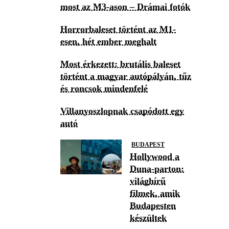
most az M3-ason – Drámai fotók
Horrorbaleset történt az M1-
esen, hét ember meghalt
Most érkezett: brutális baleset
történt a magyar autópályán, tűz
és roncsok mindenfelé
Villanyoszlopnak csapódott egy
autó
BUDAPEST
Hollywood a
Duna-parton:
világhírű
filmek, amik
Budapesten
készültek