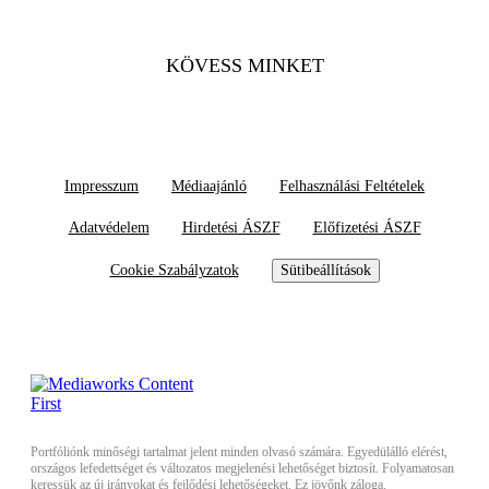
KÖVESS MINKET
Impresszum
Médiaajánló
Felhasználási Feltételek
Adatvédelem
Hirdetési ÁSZF
Előfizetési ÁSZF
Cookie Szabályzatok
Sütibeállítások
Portfóliónk minőségi tartalmat jelent minden olvasó számára. Egyedülálló elérést,
országos lefedettséget és változatos megjelenési lehetőséget biztosít. Folyamatosan
keressük az új irányokat és fejlődési lehetőségeket. Ez jövőnk záloga.