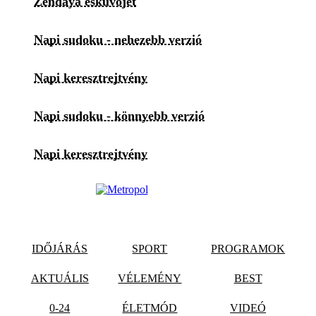
Zendaya esküvőjét
Napi sudoku - nehezebb verzió
Napi keresztrejtvény
Napi sudoku - könnyebb verzió
Napi keresztrejtvény
IDŐJÁRÁS
SPORT
PROGRAMOK
AKTUÁLIS
VÉLEMÉNY
BEST
0-24
ÉLETMÓD
VIDEÓ