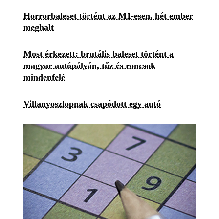
Horrorbaleset történt az M1-esen, hét ember
meghalt
Most érkezett: brutális baleset történt a
magyar autópályán, tűz és roncsok
mindenfelé
Villanyoszlopnak csapódott egy autó