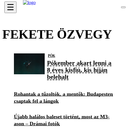
☰
FEKETE ÖZVEGY
PÓK
Pókember akart lenni a
8 éves kisfiú, kis híján
belehalt
Rohantak a tűzoltók, a mentők: Budapesten
csaptak fel a lángok
Újabb halálos baleset történt, most az M3-
ason – Drámai fotók