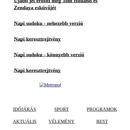
Újabb jel erősíti meg Tom Holland és
Zendaya esküvőjét
Napi sudoku - nehezebb verzió
Napi keresztrejtvény
Napi sudoku - könnyebb verzió
Napi keresztrejtvény
IDŐJÁRÁS
SPORT
PROGRAMOK
AKTUÁLIS
VÉLEMÉNY
BEST