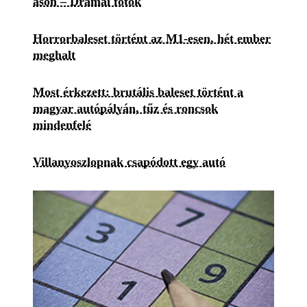
ason – Drámai fotók
Horrorbaleset történt az M1-esen, hét ember
meghalt
Most érkezett: brutális baleset történt a
magyar autópályán, tűz és roncsok
mindenfelé
Villanyoszlopnak csapódott egy autó