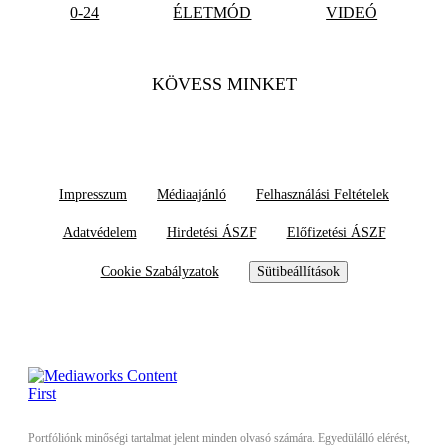
0-24
ÉLETMÓD
VIDEÓ
KÖVESS MINKET
Impresszum
Médiaajánló
Felhasználási Feltételek
Adatvédelem
Hirdetési ÁSZF
Előfizetési ÁSZF
Cookie Szabályzatok
Sütibeállítások
Portfóliónk minőségi tartalmat jelent minden olvasó számára. Egyedülálló elérést,