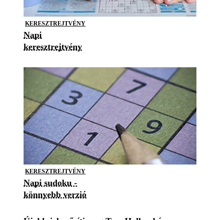
KERESZTREJTVÉNY
Napi
keresztrejtvény
KERESZTREJTVÉNY
Napi sudoku -
könnyebb verzió