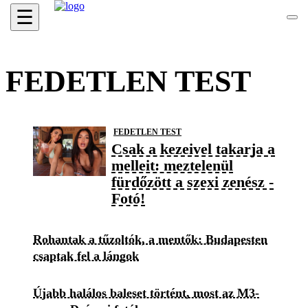
☰
FEDETLEN TEST
FEDETLEN TEST
Csak a kezeivel takarja a
melleit: meztelenül
fürdőzött a szexi zenész -
Fotó!
Rohantak a tűzoltók, a mentők: Budapesten
csaptak fel a lángok
Újabb halálos baleset történt, most az M3-